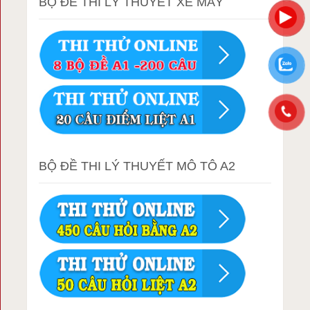
BỘ ĐỀ THI LÝ THUYẾT XE MÁY
BỘ ĐỀ THI LÝ THUYẾT MÔ TÔ A2