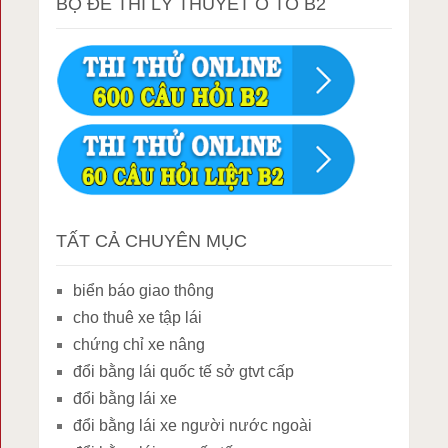
BỘ ĐỀ THI LÝ THUYẾT Ô TÔ B2
TẤT CẢ CHUYÊN MỤC
biển báo giao thông
cho thuê xe tập lái
chứng chỉ xe nâng
đổi bằng lái quốc tế sở gtvt cấp
đổi bằng lái xe
đổi bằng lái xe người nước ngoài