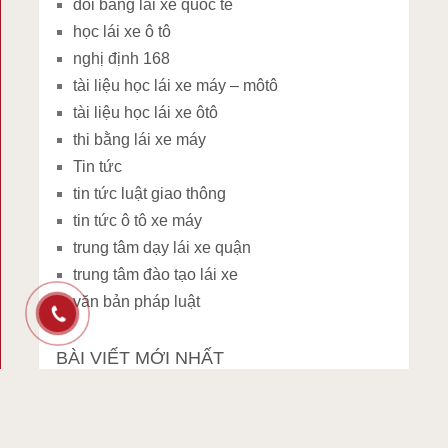
đổi bằng lái xe quốc tế
học lái xe ô tô
nghị định 168
tài liệu học lái xe máy – môtô
tài liệu học lái xe ôtô
thi bằng lái xe máy
Tin tức
tin tức luật giao thông
tin tức ô tô xe máy
trung tâm dạy lái xe quận
trung tâm đào tạo lái xe
văn bản pháp luật
BÀI VIẾT MỚI NHẤT
Lái xe quá tốc độ: Mất bao nhiêu điểm trên
giấy phép lái xe?