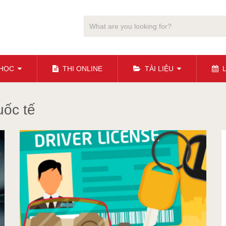
 HỌC
THI ONLINE
TÀI LIỆU
L
uốc tế