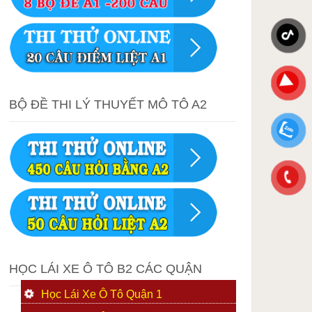
BỘ ĐỀ THI LÝ THUYẾT MÔ TÔ A2
HỌC LÁI XE Ô TÔ B2 CÁC QUẬN
Học Lái Xe Ô Tô Quận 1