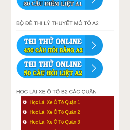
BỘ ĐỀ THI LÝ THUYẾT MÔ TÔ A2
HỌC LÁI XE Ô TÔ B2 CÁC QUẬN
Học Lái Xe Ô Tô Quận 1
Học Lái Xe Ô Tô Quận 2
Học Lái Xe Ô Tô Quận 3