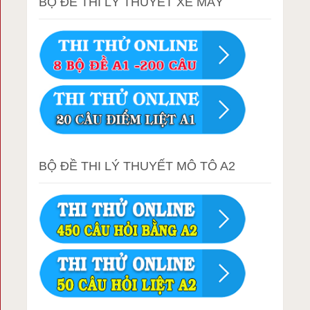
BỘ ĐỀ THI LÝ THUYẾT XE MÁY
BỘ ĐỀ THI LÝ THUYẾT MÔ TÔ A2