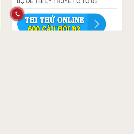
BỘ ĐỀ THI LÝ THUYẾT Ô TÔ B2
TẤT CẢ CHUYÊN MỤC
biển báo giao thông
cho thuê xe tập lái
chứng chỉ xe nâng
đổi bằng lái quốc tế sở gtvt cấp
đổi bằng lái xe
đổi bằng lái xe người nước ngoài