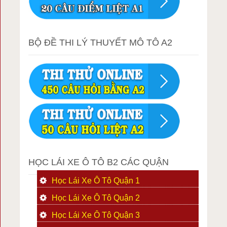
BỘ ĐỀ THI LÝ THUYẾT MÔ TÔ A2
HỌC LÁI XE Ô TÔ B2 CÁC QUẬN
Học Lái Xe Ô Tô Quận 1
Học Lái Xe Ô Tô Quận 2
Học Lái Xe Ô Tô Quận 3