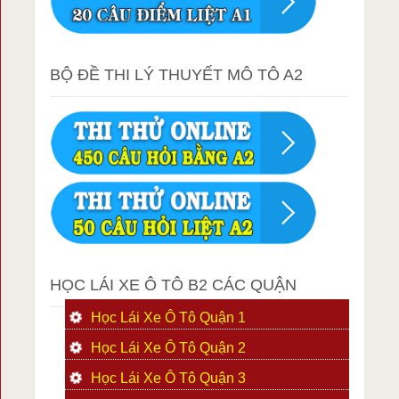
BỘ ĐỀ THI LÝ THUYẾT MÔ TÔ A2
HỌC LÁI XE Ô TÔ B2 CÁC QUẬN
Học Lái Xe Ô Tô Quận 1
Học Lái Xe Ô Tô Quận 2
Học Lái Xe Ô Tô Quận 3