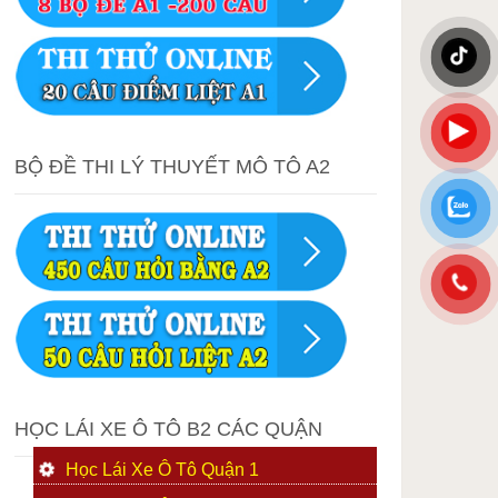
BỘ ĐỀ THI LÝ THUYẾT MÔ TÔ A2
HỌC LÁI XE Ô TÔ B2 CÁC QUẬN
Học Lái Xe Ô Tô Quận 1