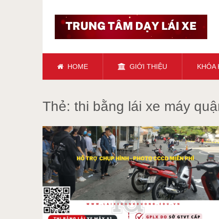
HOME
GIỚI THIỆU
KHÓA
Thẻ:
thi bằng lái xe máy quậ