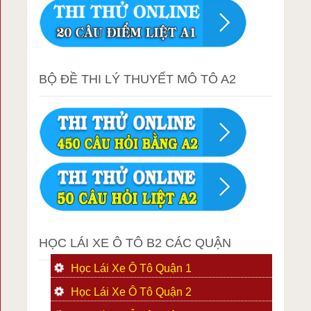
BỘ ĐỀ THI LÝ THUYẾT MÔ TÔ A2
HỌC LÁI XE Ô TÔ B2 CÁC QUẬN
Học Lái Xe Ô Tô Quận 1
Học Lái Xe Ô Tô Quận 2