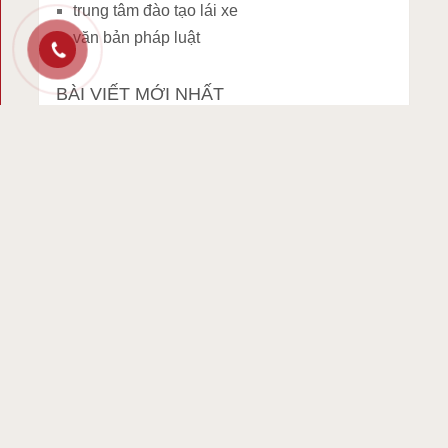
trung tâm đào tạo lái xe
văn bản pháp luật
BÀI VIẾT MỚI NHẤT
Lái xe quá tốc độ: Mất bao nhiêu điểm trên
giấy phép lái xe?
Hướng dẫn chi tiết nâng hạng giấy phép lái
xe theo quy định năm 2025
Năm 2025: Phạm 12 lỗi này khi lái xe, bạn
sẽ mất xe ngay lập tức
Những điều cần biết khi đổi Giấy phép lái xe
sang mẫu mới từ ngày 15/1/2025
Người dân tộc không biết tiếng Việt thi lái xe
như thế nào từ 1/1/2025
BÌNH LUẬN GẦN ĐÂY