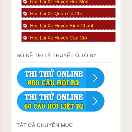
Học Lái Xe Huyện Hóc Môn
Học Lái Xe Quận Củ Chi
Học Lái Xe Huyện Bình Chánh
Học Lái Xe Huyện Cần Giờ
BỘ ĐỀ THI LÝ THUYẾT Ô TÔ B2
TẤT CẢ CHUYÊN MỤC