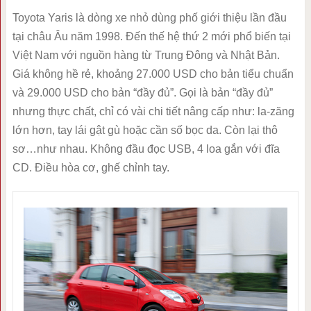
Toyota Yaris là dòng xe nhỏ dùng phố giới thiệu lần đầu
tại châu Âu năm 1998. Đến thế hệ thứ 2 mới phổ biến tại
Việt Nam với nguồn hàng từ Trung Đông và Nhật Bản.
Giá không hề rẻ, khoảng 27.000 USD cho bản tiểu chuẩn
và 29.000 USD cho bản “đầy đủ”. Gọi là bản “đầy đủ”
nhưng thực chất, chỉ có vài chi tiết nâng cấp như: la-zăng
lớn hơn, tay lái gật gù hoặc cần số bọc da. Còn lại thô
sơ…như nhau. Không đầu đọc USB, 4 loa gắn với đĩa
CD. Điều hòa cơ, ghế chỉnh tay.