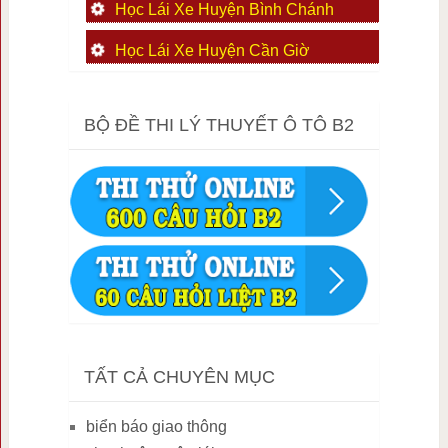
Học Lái Xe Huyện Bình Chánh
Học Lái Xe Huyện Cần Giờ
BỘ ĐỀ THI LÝ THUYẾT Ô TÔ B2
TẤT CẢ CHUYÊN MỤC
biển báo giao thông