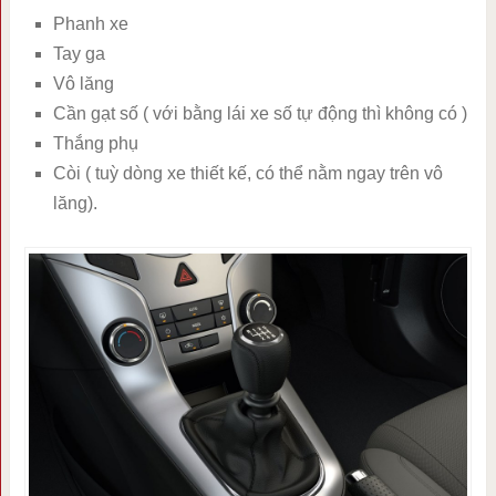
Phanh xe
Tay ga
Vô lăng
Cần gạt số ( với bằng lái xe số tự động thì không có )
Thắng phụ
Còi ( tuỳ dòng xe thiết kế, có thể nằm ngay trên vô
lăng).