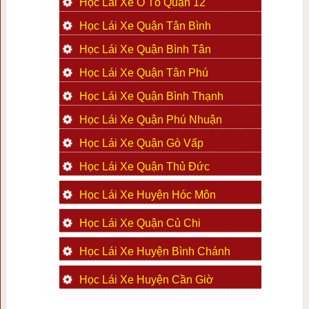
Học Lái Xe Ô Tô Quận 12
Học Lái Xe Quận Tân Bình
Học Lái Xe Quận Bình Tân
Học Lái Xe Quận Tân Phú
Học Lái Xe Quận Bình Thạnh
Học Lái Xe Quận Phú Nhuận
Học Lái Xe Quận Gò Vấp
Học Lái Xe Quận Thủ Đức
Học Lái Xe Huyện Hóc Môn
Học Lái Xe Quận Củ Chi
Học Lái Xe Huyện Bình Chánh
Học Lái Xe Huyện Cần Giờ