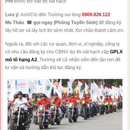
PHÍ
trước khi vào thi sát hạch
Lưu ý:
Anh/Chị đến Trường vui lòng
0909.828.122
Ms Thảo ☎ gọi ngay
(Phòng Tuyển Sinh)
để đăng ký
lấy hồ sơ và lấy lịch thi sớm nhất. Xin chân thành cảm ơn.
Ngoài ra, đối với các cơ quan, đơn vị, xí nghiệp, công ty
có nhu cầu đăng ký cho CBNV dự thi sát hạch cấp
GPLX
mô tô hạng A2
, Trường sẽ cử nhân viên đến tận nơi để
tư vấn và hướng dẫn thủ tục đăng ký.