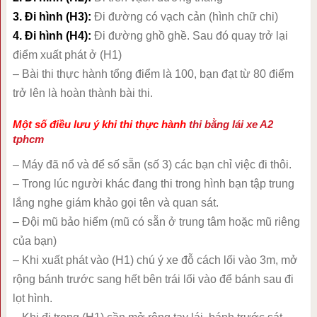
3. Đi hình (H3):
Đi đường có vạch cản (hình chữ chi)
4. Đi hình (H4):
Đi đường ghồ ghề. Sau đó quay trở lại
điểm xuất phát ở (H1)
– Bài thi thực hành tổng điểm là 100, bạn đạt từ 80 điểm
trở lên là hoàn thành bài thi.
Một số điều lưu ý khi thi thực hành
thi bằng lái xe A2
tphcm
– Máy đã nổ và để số sẵn (số 3) các bạn chỉ việc đi thôi.
– Trong lúc người khác đang thi trong hình bạn tập trung
lắng nghe giám khảo gọi tên và quan sát.
– Đội mũ bảo hiểm (mũ có sẵn ở trung tâm hoặc mũ riêng
của bạn)
– Khi xuất phát vào (H1) chú ý xe đỗ cách lối vào 3m, mở
rộng bánh trước sang hết bên trái lối vào để bánh sau đi
lọt hình.