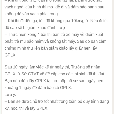
– Khi đi trong (H1) cần mở rộng tay lái, bánh trước sát
vạch ngoài của hình thì mới dễ đi và đảm bảo bánh sau
không đè vào vạch phía trong.
– Khi thi đi đều ga, tốc độ không quá 10km/giờ. Nếu đi tốc
độ cao sẽ bị giám khảo đánh trượt.
– Thực hiện xong 4 bài thi bạn trả xe máy về điểm xuất
phát, trả mũ bảo hiểm và không tắt máy. Sau đó bạn cầm
chứng minh thư lên bàn giám khảo lấy giấy hẹn lấy
GPLX.
Sau 10 ngày làm việc kể từ ngày thi, Trường sẽ nhận
GPLX từ Sở GTVT về để cấp cho các thí sinh đã thi đạt.
Bạn nên đến lấy GPLX tại nơi nộp hồ sơ sau ngày hẹn
khoảng 1 ngày để đảm bảo có GPLX.
Lưu ý:
– Bạn sẽ được hỗ trợ tốt nhất trong toàn bộ quy trình đăng
ký, học, thi và lấy GPLX.