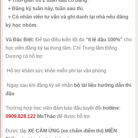
+ Thời gian thi 2 tuần sau có bằng.
+ Đăng ký tuần này, tuần sau thi.
+ Có nhân viên tư vấn và ghi danh tại nhà nếu đăng
ký học nhóm.
Và Đặc Biệt:
Để tạo điều kiện tối đa
“tỉ lệ đậu 100%”
cho
học viên đăng ký tại trung tâm. Chỉ Trung tâm Đông
Dương có hỗ trợ:
Hỗ trợ khám sức khỏe miễn phí tại văn phòng
Ngay sau khi đăng ký sẽ nhận
bộ tài liệu hướng dẫn thi
đậu
Trường hợp học viên đảm bảo đậu tuyệt đối
hotline:
0909.828.122
MsThảo
để được hỗ trợ.
Được tập
XE CẢM ỨNG (xe chấm điểm thi) MIỄN