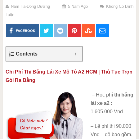
Nam Hà-Đông Dương
5 Năm Ago
Không Có Bình
Luận
FACEBOOK
Contents
Chi Phí Thi Bằng Lái Xe Mô Tô A2 HCM | Thủ Tục Trọn
Gói Ra Bằng
– Học phí
thi bằng
lái xe a2
:
1.605.000 Vnđ
– Lệ phí thi 90.000
Vnđ – đã bao gồm.