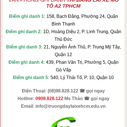
VĂN PHÒNG GHI DANH
THI BẰNG LÁI XE MÔ
TÔ A2 TPHCM
Điểm ghi danh 1:
158, Bạch Đằng, Phường 24, Quận
Bình Thạnh
Điểm ghi danh 2:
1D, Hoàng Diệu 2, P. Linh Trung, Quận
Thủ Đức
Điểm ghi danh 3:
21, Nguyễn Ảnh Thủ, P. Trung Mỹ Tây,
Quận 12
Điểm ghi danh 4:
439, Phan Văn Trị, Phường 5, Quận
Gò Vấp
Điểm ghi danh 5:
540, Lý Thái Tổ, P. 10, Quận 10
Điện Thoại: (08)98.828.122 ☎ gọi ngay
Hotline:
0909.828.122
Ms Thảo ☎ gọi ngay
Email:
info@truongdaylaixehcm.edu.vn