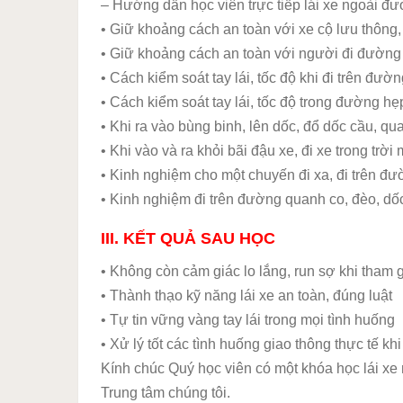
– Hướng dẫn học viên trực tiếp lái xe ngoài đườ
• Giữ khoảng cách an toàn với xe cộ lưu thông
• Giữ khoảng cách an toàn với người đi đường
• Cách kiểm soát tay lái, tốc độ khi đi trên đườ
• Cách kiểm soát tay lái, tốc độ trong đường h
• Khi ra vào bùng binh, lên dốc, đổ dốc cầu, qu
• Khi vào và ra khỏi bãi đậu xe, đi xe trong trờ
• Kinh nghiệm cho một chuyến đi xa, đi trên đ
• Kinh nghiệm đi trên đường quanh co, đèo, dố
III. KẾT QUẢ SAU HỌC
• Không còn cảm giác lo lắng, run sợ khi tham 
• Thành thạo kỹ năng lái xe an toàn, đúng luật
• Tự tin vững vàng tay lái trong mọi tình huống
• Xử lý tốt các tình huống giao thông thực tế kh
Kính chúc Quý học viên có một khóa học lái xe n
Trung tâm chúng tôi.