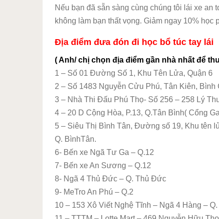
Nếu bạn đã sẵn sàng cùng chúng tôi lái xe an 
không làm bạn thất vọng. Giảm ngay 10% học ph
Địa điểm đưa đón đi học bổ túc tay lái
( Anh/ chị chọn địa điểm gần nhà nhất để thuận
1 – Số 01 Đường Số 1, Khu Tên Lửa, Quận 6
2 – Số 1483 Nguyễn Cửu Phú, Tân Kiên, Bìn
3 – Nhà Thi Đấu Phú Thọ- Số 256 – 258 Lý Thư
4 – 20 D Cộng Hòa, P.13, Q.Tân Bình( Cổng G
5 – Siêu Thị Bình Tân, Đường số 19, Khu tên l
Q. BìnhTân.
6- Bến xe Ngã Tư Ga – Q.12
7- Bến xe An Sương – Q.12
8- Ngã 4 Thủ Đức – Q. Thủ Đức
9- MeTro An Phú – Q.2
10 – 153 Xô Viết Nghệ Tĩnh – Ngã 4 Hàng – Q.
11 – TTTM – Lotte Mart – 469 Nguyễn Hữu Thọ