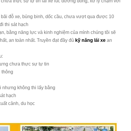
chưa thực sự tự tin lái xe lúc đường đông, xử lý chậm với
, bãi đỗ xe, bùng binh, dốc cầu, chưa vượt qua được 10
i thi sát hạch
ạn, bằng năng lực và kinh nghiệm của mình chúng tôi sẽ
hất, an toàn nhất. Truyền đạt đầy đủ
kỹ năng lái xe
an
u:
ưng chưa thực sự tự tin
o thông
ái nhưng không thi lấy bằng
sát hạch
 xuất cảnh, du học