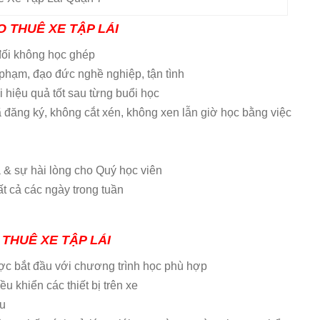
O THUÊ XE TẬP LÁI
 đối không học ghép
 phạm, đạo đức nghề nghiệp, tận tình
 hiệu quả tốt sau từng buổi học
 đăng ký, không cắt xén, không xen lẫn giờ học bằng việc
ả & sự hài lòng cho Quý học viên
ất cả các ngày trong tuần
THUÊ XE TẬP LÁI
được bắt đầu với chương trình học phù hợp
u khiển các thiết bị trên xe
ầu