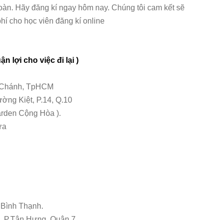
toàn. Hãy đăng kí ngay hôm nay. Chúng tôi cam kết sẽ
í cho học viên đăng kí online
 lợi cho việc đi lại )
h Chánh, TpHCM
ờng Kiệt, P.14, Q.10
arden Cộng Hòa ).
ửa
 Bình Thạnh.
, P.Tân Hưng, Quận 7.