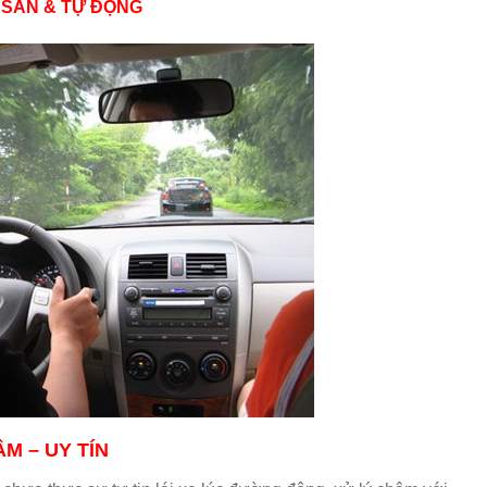
 SÀN & TỰ ĐỘNG
M – UY TÍN