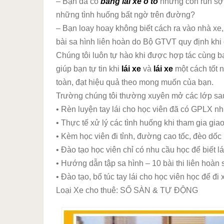
– Bạn đã có
bằng lái xe ô tô
nhưng còn run sợ 
những tình huống bất ngờ trên đường?
– Bạn loay hoay không biết cách ra vào nhà xe
bài sa hình liên hoàn do Bộ GTVT quy định khi đ
Chúng tôi luôn tự hào khi được hợp tác cùng b
giúp bạn tự tin khi
lái xe
và
lái xe
một cách tốt n
toàn, đạt hiệu quả theo mong muốn của bạn.
Trường chúng tôi thường xuyên mở các lớp sa
• Rèn luyện tay lái cho học viên đã có GPLX nh
• Thực tế xử lý các tình huống khi tham gia gia
• Kèm học viên đi tỉnh, đường cao tốc, đèo dốc
• Đào tạo học viên chỉ có nhu cầu học để biết l
• Hướng dẫn tập sa hình – 10 bài thi liên hoàn 
• Đào tạo, bổ túc tay lái cho học viên học để đi
Loại Xe cho thuê: SỐ SÀN & TỰ ĐỘNG