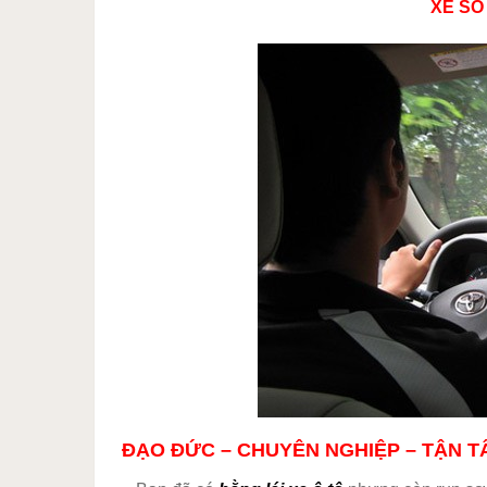
XE SỐ
ĐẠO ĐỨC – CHUYÊN NGHIỆP – TẬN TÂ