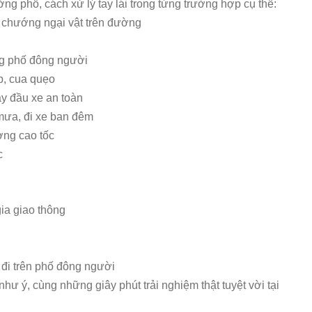
ng phố, cách xử lý tay lái trong từng trường hợp cụ thể:
, chướng ngại vật trên đường
ng phố đông người
ẹp, cua quẹo
ay đầu xe an toàn
i mưa, đi xe ban đêm
ường cao tốc
c
gia giao thông
i đi trên phố đông người
hư ý, cùng những giây phút trải nghiệm thật tuyệt vời tại