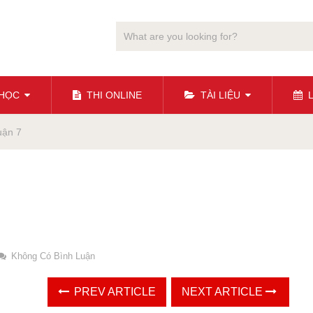
 HỌC
THI ONLINE
TÀI LIỆU
L
uận 7
Không Có Bình Luận
PREV ARTICLE
NEXT ARTICLE