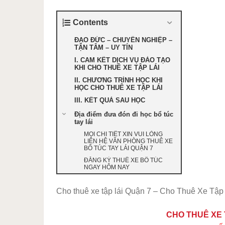
Contents
ĐẠO ĐỨC – CHUYÊN NGHIỆP –
TẬN TÂM – UY TÍN
I. CAM KẾT DỊCH VỤ ĐÀO TẠO
KHI CHO THUÊ XE TẬP LÁI
II. CHƯƠNG TRÌNH HỌC KHI
HỌC CHO THUÊ XE TẬP LÁI
III. KẾT QUẢ SAU HỌC
Địa điểm đưa đón đi học bổ túc
tay lái
MỌI CHI TIẾT XIN VUI LÒNG
LIÊN HỆ VĂN PHÒNG THUÊ XE
BỔ TÚC TAY LÁI QUẬN 7
ĐĂNG KÝ THUÊ XE BỔ TÚC
NGAY HÔM NAY
Cho thuê xe tập lái Quận 7 – Cho Thuê Xe Tập
CHO THUÊ XE 