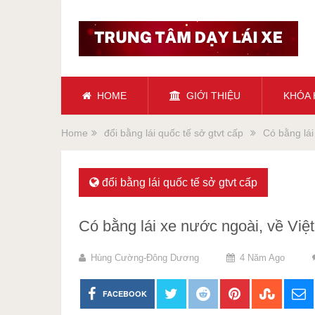
HOME
GIỚI THIỆU
KHÓA
Home
đổi bằng lái quốc tế sở gtvt cấp
Có bằng lái
đổi bằng lái quốc tế sở gtvt cấp
Có bằng lái xe nước ngoài, về Việ
Hùng Cường-Đông Dương
4 Năm Ago
FACEBOOK