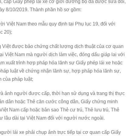
ch, cấp Giấy phép lái xe cơ giới đường bộ đã được sửa đổi,
ày 8/10/2019. Thành phần hồ sơ gồm:
ười Việt Nam theo mẫu quy định tại Phụ lục 19, đối với
c 20);
ng Việt được bảo chứng chất lượng dịch thuật của cơ quan
i Việt Nam mà người dịch làm việc, đóng dấu giáp lai với
am xuất trình hợp pháp hóa lãnh sự Giấy phép lái xe hoặc
pháp luật về chứng nhận lãnh sự, hợp pháp hóa lãnh sự,
 của pháp luật;
và ảnh người được cấp, thời hạn sử dụng và trang thị thực
ân dân hoặc Thẻ căn cước công dân, Giấy chứng minh
Việt Nam cấp hoặc bản sao Thẻ cư trú, Thẻ lưu trú, Thẻ
cư lâu dài tại Việt Nam đối với người nước ngoài.
người lái xe phải chụp ảnh trực tiếp tại cơ quan cấp Giấy