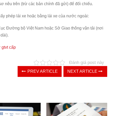
sơ nêu trên (trừ các bản chính đã gửi) để đối chiếu.
Giấy phép lái xe hoặc bằng lái xe của nước ngoài:
ại Cục Đường bộ Việt Nam hoặc Sở Giao thông vận tải (nơi
dài).
 gtvt cấp
Đánh giá post này
PREV ARTICLE
NEXT ARTICLE