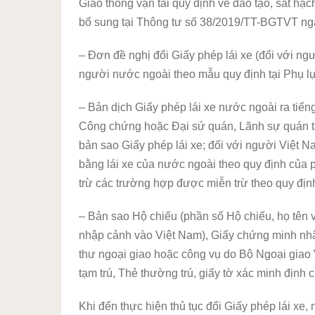
Giao thông vận tải quy định về đào tạo, sát hạ
bổ sung tại Thông tư số 38/2019/TT-BGTVT ng
– Đơn đề nghị đổi Giấy phép lái xe (đối với ng
người nước ngoài theo mẫu quy định tại Phụ lụ
– Bản dịch Giấy phép lái xe nước ngoài ra tiế
Công chứng hoặc Đại sứ quán, Lãnh sự quán tạ
bản sao Giấy phép lái xe; đối với người Việt N
bằng lái xe của nước ngoài theo quy định của 
trừ các trường hợp được miễn trừ theo quy định
– Bản sao Hộ chiếu (phần số Hộ chiếu, họ tên 
nhập cảnh vào Việt Nam), Giấy chứng minh nh
thư ngoại giao hoặc công vụ do Bộ Ngoại giao 
tạm trú, Thẻ thường trú, giấy tờ xác minh định 
Khi đến thực hiện thủ tục đổi Giấy phép lái xe, 