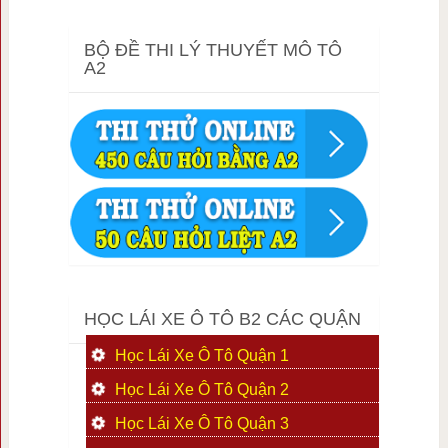
BỘ ĐỀ THI LÝ THUYẾT MÔ TÔ
A2
HỌC LÁI XE Ô TÔ B2 CÁC QUẬN
Học Lái Xe Ô Tô Quận 1
Học Lái Xe Ô Tô Quận 2
Học Lái Xe Ô Tô Quận 3