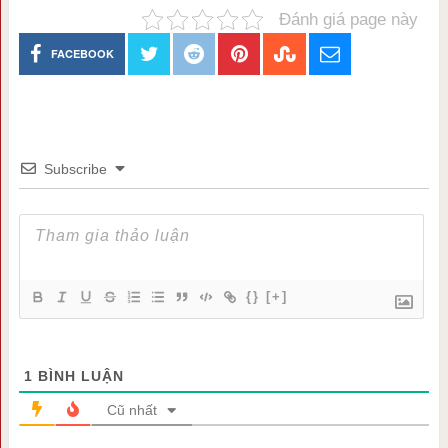
Đánh giá page này
FACEBOOK
Subscribe
{}
[+]
1
BÌNH LUẬN
Cũ nhất