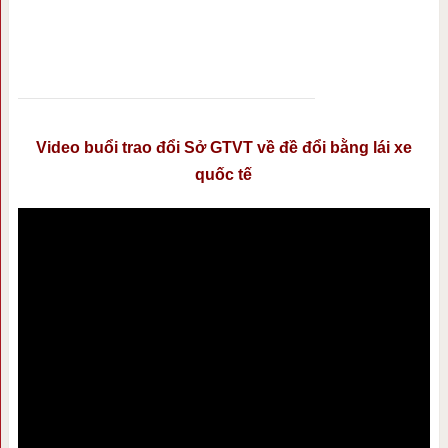
Video buổi trao đổi Sở GTVT về đề đổi bằng lái xe
quốc tế