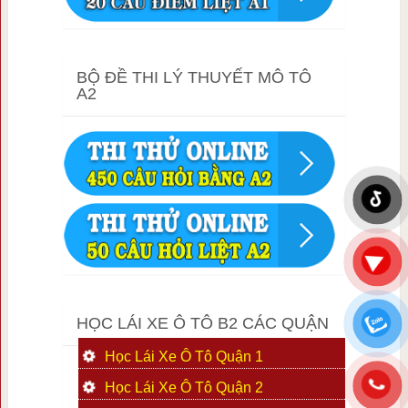
BỘ ĐỀ THI LÝ THUYẾT MÔ TÔ
A2
HỌC LÁI XE Ô TÔ B2 CÁC QUẬN
Học Lái Xe Ô Tô Quận 1
Học Lái Xe Ô Tô Quận 2