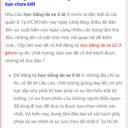
bạn chưa biết
Nhu cầu
học bằng lái xe ô tô
ở nước ta đặc biệt là các
quận ở Tp.HCM hiện nay ngày càng tăng. Điều đó dẫn
đến sự xuất hiện của ngày càng nhiều các trung tâm lừa
đảo, những tên cò mồi nhờ móc nối quan hệ để kiếm
chác. Vậy làm sao để có thể đăng ký
học bằng lái xe b2 ở
tphcm
uy tín, chất lượng, làm sao để có thể tránh được
những kẻ lừa đảo ?
Để đăng ký
học bằng lái xe ô tô
ở những địa chỉ uy
tín, có độ tin cậy cao, chất lượng giảng dạy tốt, chi phí
học tập vừa phải thì bạn phải có sự tìm hiểu thật kỹ
lưỡng, có sự tham khảo của những người thân quen
đã từng đi học để đưa ra được lựa chọn chính xác
nhất. Và hiện nay, trung tâm đào tạo và sát hạch giấy
phép lái xe chính là sự lựa chọn tốt nhất ở Tp.HCM