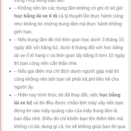
trong Hợp đồng đào tạo.
– Không nên tin các trung tâm không có ghi rõ số giờ
học bằng lái xe ô tô
cả lý thuyết lẫn thực hành cũng
như không tin những trung tâm mà thực hành không
giới hạn.
– Nếu trung tâm đó nói thời gian học dưới 3 tháng 15
ngày đối với bằng b2, dưới 6 tháng đối với
học bằng
lái xe ô tô hạng c
và thời gian lấy bằng ít hơn 10 ngày
thì bạn cũng nên cẩn thận nhé.
– Nếu gọi điện mà chỉ đích danh người gặp mặt thì
cũng không nên bởi bạn sẽ phải trả phí liên hệ cho
người ấy.
– Hiện nay hình thức thi đã thay đổi, việc
học bằng
lái xe b2
và thi đều được chấm bởi máy vậy nên bạn
đừng tin vào mấy quảng cáo của mấy trung tâm là
bao đậu nhé. Điều đó chỉ khiến bạn tốn thêm tiền mà
không có tác dụng gì cả, họ sẽ không giúp bạn thi qua