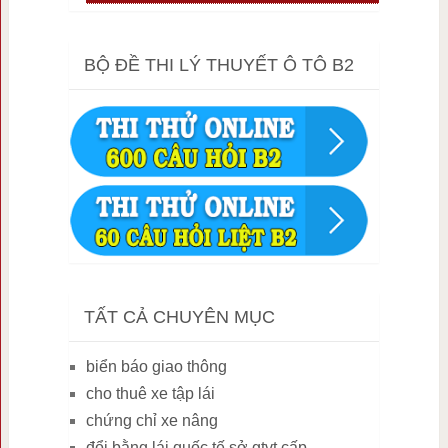
BỘ ĐỀ THI LÝ THUYẾT Ô TÔ B2
TẤT CẢ CHUYÊN MỤC
biển báo giao thông
cho thuê xe tập lái
chứng chỉ xe nâng
đổi bằng lái quốc tế sở gtvt cấp