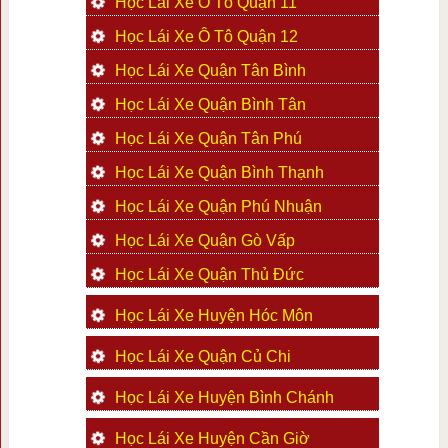
Học Lái Xe Ô Tô Quận 11
Học Lái Xe Ô Tô Quận 12
Học Lái Xe Quận Tân Bình
Học Lái Xe Quận Bình Tân
Học Lái Xe Quận Tân Phú
Học Lái Xe Quận Bình Thạnh
Học Lái Xe Quận Phú Nhuận
Học Lái Xe Quận Gò Vấp
Học Lái Xe Quận Thủ Đức
Học Lái Xe Huyện Hóc Môn
Học Lái Xe Quận Củ Chi
Học Lái Xe Huyện Bình Chánh
Học Lái Xe Huyện Cần Giờ