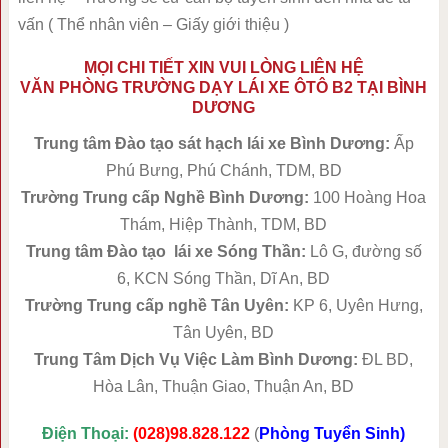
vấn ( Thể nhân viên – Giấy giới thiệu )
MỌI CHI TIẾT XIN VUI LÒNG LIÊN HỆ
VĂN PHÒNG TRƯỜNG DẠY LÁI XE ÔTÔ B2 TẠI BÌNH
DƯƠNG
Trung tâm Đào tạo sát hạch lái xe Bình Dương
:
Ấp
Phú Bưng, Phú Chánh, TDM, BD
Trường Trung cấp Nghề Bình Dương
:
100 Hoàng Hoa
Thám, Hiệp Thành, TDM, BD
Trung tâm Đào tạo lái xe Sóng Thần
:
Lô G, đường số
6, KCN Sóng Thần, Dĩ An, BD
Trường Trung cấp nghề Tân Uyên
:
KP 6, Uyên Hưng,
Tân Uyên, BD
Trung Tâm Dịch Vụ Việc Làm Bình Dương:
ĐL BD,
Hòa Lân, Thuận Giao, Thuận An, BD
Điện Thoại:
(028)98.828.122
(
Phòng Tuyển Sinh)