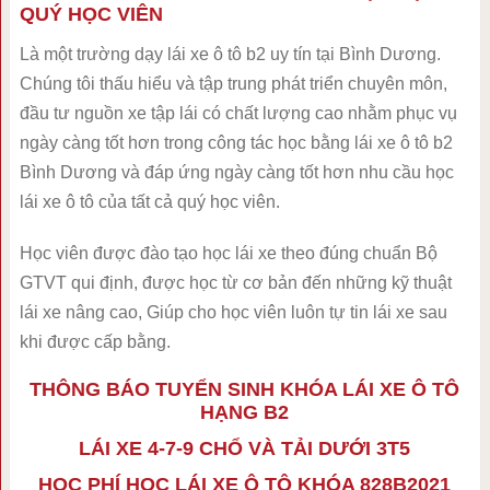
QUÝ HỌC VIÊN
Là một trường dạy lái xe ô tô b2 uy tín tại Bình Dương.
Chúng tôi thấu hiểu và tập trung phát triển chuyên môn,
đầu tư nguồn xe tập lái có chất lượng cao nhằm phục vụ
ngày càng tốt hơn trong công tác học bằng lái xe ô tô b2
Bình Dương và đáp ứng ngày càng tốt hơn nhu cầu học
lái xe ô tô của tất cả quý học viên.
Học viên được đào tạo học lái xe theo đúng chuẩn Bộ
GTVT qui định, được học từ cơ bản đến những kỹ thuật
lái xe nâng cao, Giúp cho học viên luôn tự tin lái xe sau
khi được cấp bằng.
THÔNG BÁO TUYỂN SINH KHÓA LÁI XE Ô TÔ
HẠNG B2
LÁI XE 4-7-9 CHỔ VÀ TẢI DƯỚI 3T5
HỌC PHÍ HỌC LÁI XE Ô TÔ KHÓA 828B2021