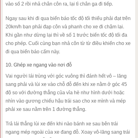
vào số 2 rồi nhả chân côn ra, lại tì chân ga đi tiếp.
Ngay sau khi đi qua biển báo tốc độ tối thiểu phải đạt trên
20km/h bạn phải đạp côn và phanh cho xe đi chậm lại.
Khi gần như dừng lại thì về số 1 trước biển tốc độ tối đa
cho phép. Cuối cùng bạn nhả côn từ từ điều khiển cho xe
đi qua biển báo cấm này.
10. Ghép xe ngang vào nơi đỗ
Vai người lái trùng với góc vuông thì đánh hết vô – lăng
sang phải và lùi xe vào chỗ đỗ đến khi xe nằm ở góc 45
độ so với đường thẳng của vỉa hè như hình dưới hoặc
nhìn vào gương chiếu hậu trái sao cho xe mình và mép
phải xe sau nằm trên 1 đường thẳng.
Trả lái thẳng lùi xe đến khi nào bánh xe sau bên trái
ngang mép ngoài của xe đang đỗ. Xoay vô-lăng sang trái