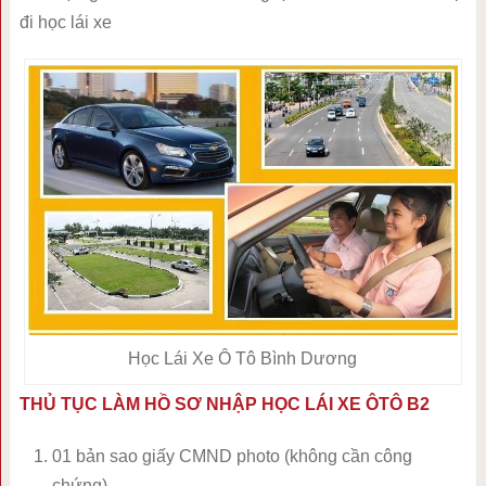
đi học lái xe
Học Lái Xe Ô Tô Bình Dương
THỦ TỤC LÀM HỒ SƠ NHẬP HỌC LÁI XE ÔTÔ B2
01 bản sao giấy CMND photo (không cần công
chứng).