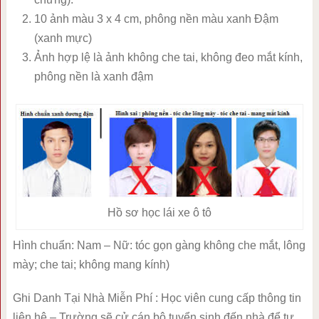
10 ảnh màu 3 x 4 cm, phông nền màu xanh Đậm
(xanh mực)
Ảnh hợp lệ là ảnh không che tai, không đeo mắt kính,
phông nền là xanh đậm
Hồ sơ học lái xe ô tô
Hình chuẩn: Nam – Nữ: tóc gọn gàng không che mắt, lông
mày; che tai; không mang kính)
Ghi Danh Tại Nhà Miễn Phí : Học viên cung cấp thông tin
liên hệ – Trường sẽ cử cán bộ tuyển sinh đến nhà để tư