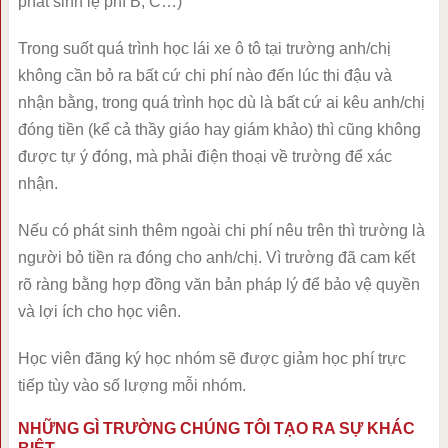
phát sinh lệ phí B, C…)
Trong suốt quá trình học lái xe ô tô tại trường anh/chị
không cần bỏ ra bất cứ chi phí nào đến lúc thi đậu và
nhận bằng, trong quá trình học dù là bất cứ ai kêu anh/chị
đóng tiền (kể cả thầy giáo hay giám khảo) thì cũng không
được tự ý đóng, mà phải điện thoại về trường để xác
nhận.
Nếu có phát sinh thêm ngoài chi phí nêu trên thì trường là
người bỏ tiền ra đóng cho anh/chị. Vì trường đã cam kết
rõ ràng bằng hợp đồng văn bản pháp lý để bảo vệ quyền
và lợi ích cho học viên.
Học viên đăng ký học nhóm sẽ được giảm học phí trực
tiếp tùy vào số lượng mỗi nhóm.
NHỮNG GÌ TRƯỜNG CHÚNG TÔI TẠO RA SỰ KHÁC