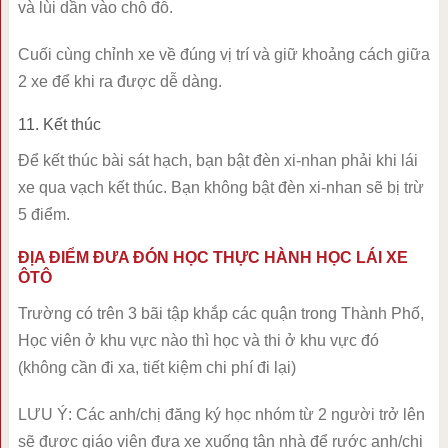
và lùi dần vào chỗ đỗ.
Cuối cùng chỉnh xe về đúng vị trí và giữ khoảng cách giữa
2 xe để khi ra được dễ dàng.
11. Kết thúc
Để kết thúc bài sát hạch, bạn bật đèn xi-nhan phải khi lái
xe qua vạch kết thúc. Bạn không bật đèn xi-nhan sẽ bị trừ
5 điểm.
ĐỊA ĐIỂM ĐƯA ĐÓN HỌC THỰC HÀNH HỌC LÁI XE
ÔTÔ
Trường có trên 3 bãi tập khắp các quận trong Thành Phố,
Học viên ở khu vực nào thì học và thi ở khu vực đó
(không cần đi xa, tiết kiệm chi phí đi lại)
LƯU Ý: Các anh/chị đăng ký học nhóm từ 2 người trở lên
sẽ được giáo viên đưa xe xuống tận nhà để rước anh/chị