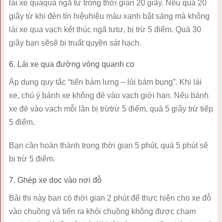
lái xe quaqua ngã tư trong thời gian 20 giây. Nếu quá 20
giây từ khi đèn tín hiệuhiệu màu xanh bật sáng mà không
lái xe qua vạch kết thúc ngã tưtư, bị trừ 5 điểm. Quá 30
giây bạn sẽsẽ bị truất quyền sát hạch.
6. Lái xe qua đường vòng quanh co
Áp dụng quy tắc “tiến bám lưng – lùi bám bụng”. Khi lái
xe, chú ý bánh xe không đè vào vạch giới hạn. Nếu bánh
xe đè vào vạch mỗi lần bị trừtrừ 5 điểm, quá 5 giây trừ tiếp
5 điểm.
Bạn cần hoàn thành trong thời gian 5 phút, quá 5 phút sẽ
bị trừ 5 điểm.
7. Ghép xe dọc vào nơi đỗ
Bài thi này bạn có thời gian 2 phút để thực hiện cho xe đỗ
vào chuồng và tiến ra khỏi chuồng không được chạm