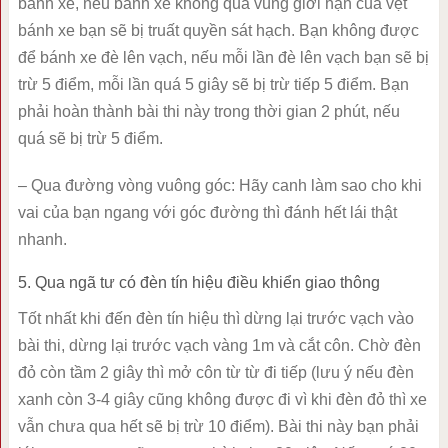
bánh xe, nếu bánh xe không qua vùng giới hạn của vệt
bánh xe bạn sẽ bị truất quyền sát hạch. Bạn không được
để bánh xe đè lên vạch, nếu mỗi lần đè lên vạch bạn sẽ bị
trừ 5 điểm, mỗi lần quá 5 giây sẽ bị trừ tiếp 5 điểm. Bạn
phải hoàn thành bài thi này trong thời gian 2 phút, nếu
quá sẽ bị trừ 5 điểm.
– Qua đường vòng vuông góc: Hãy canh làm sao cho khi
vai của bạn ngang với góc đường thì đánh hết lái thật
nhanh.
5. Qua ngã tư có đèn tín hiệu điều khiển giao thông
Tốt nhất khi đến đèn tín hiệu thì dừng lại trước vạch vào
bài thi, dừng lại trước vạch vàng 1m và cắt côn. Chờ đèn
đỏ còn tầm 2 giây thì mở côn từ từ đi tiếp (lưu ý nếu đèn
xanh còn 3-4 giây cũng không được đi vì khi đèn đỏ thì xe
vẫn chưa qua hết sẽ bị trừ 10 điểm). Bài thi này bạn phải