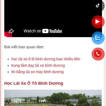
Bài viết bạn quan tâm:
học lái xe ô tô bình dương bao nhiêu tiền
trung tâm dạy lái xe bình dương
thi bằng lái xe máy bình dương
Học Lái Xe Ô Tô Bình Dương