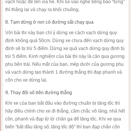
vạch hoặc đè lên vỉa hè. Khi lùi vào nghe tiếng báo “tưng”
thì thắng lại và chạy ra khỏi chuồng.
8. Tạm dừng ở nơi có đường sắt chạy qua
Với bài thi này bạn chí ý dừng xe cách vạch dừng quy
định không quá 50cm. Dừng xe chưa đến vạch dừng quy
định sẽ bị trừ 5 điểm. Dừng xe quá vạch dừng quy định bị
trừ 5 điểm. Kinh nghiệm của bài thi này là căn qua gương
phụ bên trái. Nếu mắt của bạn, mép dưới của gương phụ
và vạch dừng tạo thành 1 đường thẳng thì đạp phanh và
côn cho xe dừng lại.
9. Thay đổi số trên đường thẳng
Khi xe của bạn bắt đầu vào đường chuẩn bị tăng tốc thì
hãy điều chỉnh cho xe đi thẳng, cầm chắc vô lăng, nhả hết
côn, phanh và đạp từ từ chân ga để tăng tốc. Khi xe qua
biển “bắt đầu tăng số, tăng tốc độ” thì bạn đạp chân côn