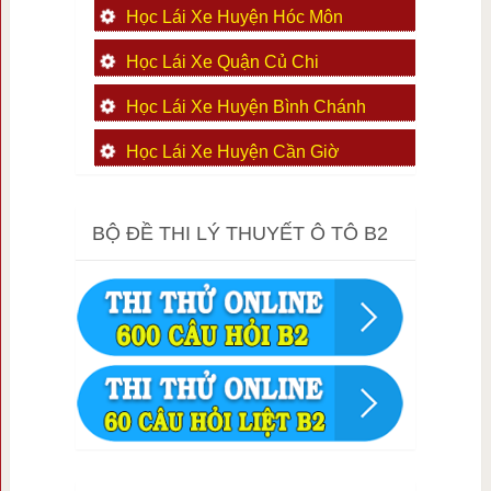
Học Lái Xe Huyện Hóc Môn
Học Lái Xe Quận Củ Chi
Học Lái Xe Huyện Bình Chánh
Học Lái Xe Huyện Cần Giờ
BỘ ĐỀ THI LÝ THUYẾT Ô TÔ B2