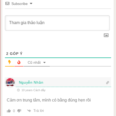
Subscribe
2
GÓP Ý
Cũ nhất
Nguyễn Nhân
10 years Cách đây
Cảm ơn trung tâm, mình có bằng đúng hẹn rồi
Trả lời
0