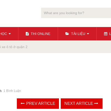
 HỌC
THI ONLINE
TÀI LIỆU
L
i xe ô tô ở quận 2
1 Bình Luận
PREV ARTICLE
NEXT ARTICLE