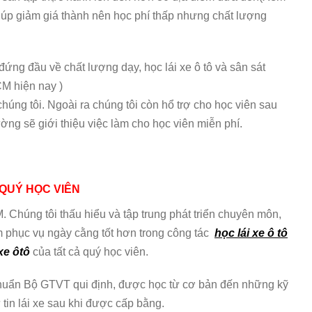
ó giúp giảm giá thành nên học phí thấp nhưng chất lượng
ứng đầu về chất lượng dạy, học lái xe ô tô và sân sát
CM hiện nay )
chúng tôi. Ngoài ra chúng tôi còn hổ trợ cho học viên sau
ường sẽ giới thiệu việc làm cho học viên miễn phí.
QUÝ HỌC VIÊN
. Chúng tôi thấu hiểu và tập trung phát triển chuyên môn,
m phục vụ ngày cằng tốt hơn trong công tác
học lái xe ô tô
xe ôtô
của tất cả quý học viên.
huẩn Bộ GTVT qui định, được học từ cơ bản đến những kỹ
 tin lái xe sau khi được cấp bằng.