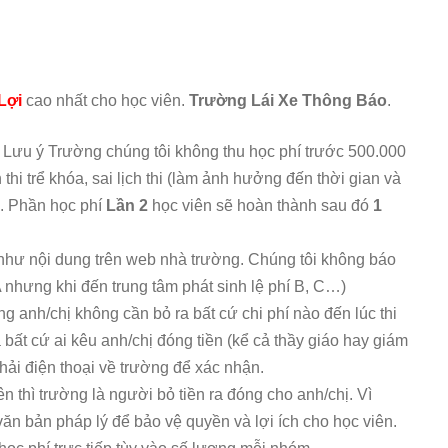
Lợi
cao nhất cho học viên.
Trường Lái Xe Thông Báo
.
 Lưu ý Trường chúng tôi không thu học phí trước 500.000
thi trể khóa, sai lịch thi (làm ảnh hưởng đến thời gian và
). Phần học phí
Lần 2
học viên sẽ hoàn thành sau đó
1
như nội dung trên web nhà trường. Chúng tôi không báo
A nhưng khi đến trung tâm phát sinh lệ phí B, C…)
ờng anh/chị không cần bỏ ra bất cứ chi phí nào đến lúc thi
 bất cứ ai kêu anh/chị đóng tiền (kể cả thầy giáo hay giám
hải điện thoại về trường để xác nhận.
n thì trường là người bỏ tiền ra đóng cho anh/chị. Vì
ăn bản pháp lý để bảo vệ quyền và lợi ích cho học viên.