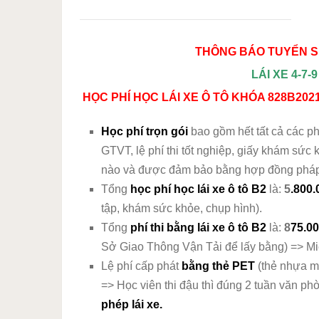
THÔNG BÁO TUYỂN SI
LÁI XE 4-7-
HỌC PHÍ HỌC LÁI XE Ô TÔ KHÓA 828B202
Học phí trọn gói
bao gồm hết tất cả các ph
GTVT, lệ phí thi tốt nghiệp, giấy khám sức
nào và được đảm bảo bằng hợp đồng phá
Tổng
học phí học lái xe ô tô B2
là:
5
.800
tập, khám sức khỏe, chụp hình).
Tổng
phí thi bằng lái xe ô tô B2
là:
8
75.0
Sở Giao Thông Vận Tải để lấy bằng) => Miễn 
Lệ phí cấp phát
bằng thẻ PET
(thẻ nhựa m
=> Học viên thi đậu thì đúng 2 tuần văn ph
phép lái xe.