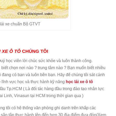
 lái xe chuẩn Bộ GTVT
 XE Ô TÔ
CHÚNG TÔI
 Quý học viên lời chúc sức khỏe và luôn thành công.
 biết chọn nơi nào ? trung tâm nào ? Bạn muốn biết nhiều
i đang có bạn và luôn bên bạn. Hãy để chúng tôi sát cánh
 lĩnh vực học và thực hành kỹ năng
học lái xe ô tô
đầu Tp.HCM ( Là đối tác hàng đầu trong đào tạo nhân lực
i Linh, Vinasun tại HCM trong thời gian qua )
ng tôi có hệ thống văn phòng ghi danh trên khắp các
g sân tập thực hành lên đến hơn 30 địa điểm đưa đón(Xem