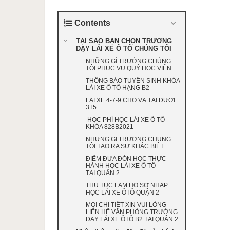
Contents
TẠI SAO BẠN CHỌN TRƯỜNG
DẠY LÁI XE Ô TÔ CHÚNG TÔI
NHỮNG GÌ TRƯỜNG CHÚNG
TÔI PHỤC VỤ QUÝ HỌC VIÊN
THÔNG BÁO TUYỂN SINH KHÓA
LÁI XE Ô TÔ HẠNG B2
LÁI XE 4-7-9 CHỔ VÀ TẢI DƯỚI
3T5
HỌC PHÍ HỌC LÁI XE Ô TÔ
KHÓA 828B2021
NHỮNG GÌ TRƯỜNG CHÚNG
TÔI TẠO RA SỰ KHÁC BIỆT
ĐIỂM ĐƯA ĐÓN HỌC THỰC
HÀNH HỌC LÁI XE Ô TÔ
TẠI QUẬN 2
THỦ TỤC LÀM HỒ SƠ NHẬP
HỌC LÁI XE ÔTÔ QUẬN 2
MỌI CHI TIẾT XIN VUI LÒNG
LIÊN HỆ VĂN PHÒNG TRƯỜNG
DẠY LÁI XE ÔTÔ B2 TẠI QUẬN 2