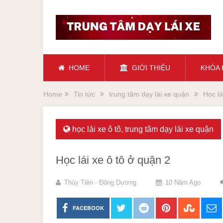
HOME
GIỚI THIỆU
KHÓA
Home
Tin tức
trung tâm dạy lái xe quận
Học lá
học lái xe ô tô
,
trung tâm dạy lái xe quận
Học lái xe ô tô ở quận 2
Thủy Tiên - Đông Dương
10 Năm Ago
FACEBOOK