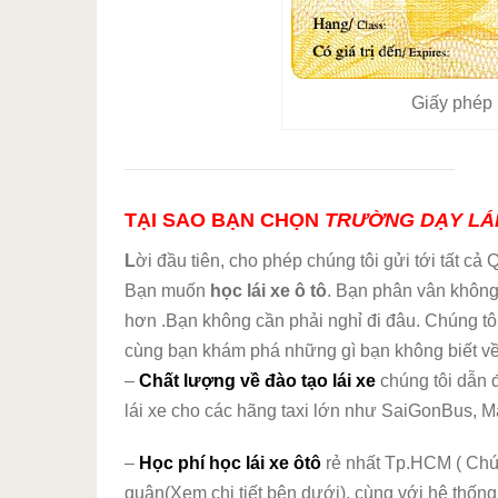
Giấy phép
TẠI SAO BẠN CHỌN
TRƯỜNG DẠY LÁI
L
ời đầu tiên, cho phép chúng tôi gửi tới tất cả
Bạn muốn
học lái xe ô tô
. Bạn phân vân không
hơn .Bạn không cần phải nghỉ đi đâu. Chúng tô
cùng bạn khám phá những gì bạn không biết về
–
Chất lượng về đào tạo lái xe
chúng tôi dẫn 
lái xe cho các hãng taxi lớn như SaiGonBus, Ma
–
Học phí học lái xe ôtô
rẻ nhất Tp.HCM ( Chú
quận(Xem chi tiết bên dưới), cùng với hệ thốn