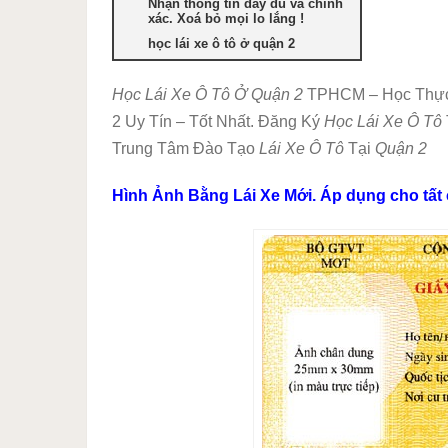
Nhận thông tin đầy đủ và chính
xác. Xoá bỏ mọi lo lắng !
học lái xe ô tô ở quận 2
Học Lái Xe Ô Tô Ở Quận 2
TPHCM – Học Thực 
2 Uy Tín – Tốt Nhất. Đăng Ký
Học Lái Xe Ô Tô
Trung Tâm Đào Tạo
Lái Xe Ô Tô
Tại
Quận 2
Hình Ảnh Bằng Lái Xe Mới. Áp dụng cho tất