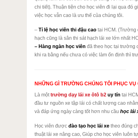
chi tiết). Thuận tiện cho học viên đi lại qua đ
việc học vẫn cao là ưu thế của chúng tôi.
–
Tỉ lệ học viên thi đậu cao
tại HCM. (Trường đ
hạch cũng là sân thi sát hạch lái xe lớn nhất H
– Hàng ngàn học viên
đã theo học tại trường 
khi ra bằng nếu chưa có việc làm ổn định thì tr
NHỮNG GÌ TRƯỜNG CHÚNG TÔI PHỤC VỤ 
Là một
trường dạy lái xe ôtô b2
uy tín
tại HCM
đầu tư nguồn xe tập lái có chất lượng cao nhằ
và đáp ứng ngày càng tốt hơn nhu cầu
học lái 
Học viên được
đào tạo học lái xe
theo đúng c
thuật lái xe nâng cao, Giúp cho học viên luôn tự