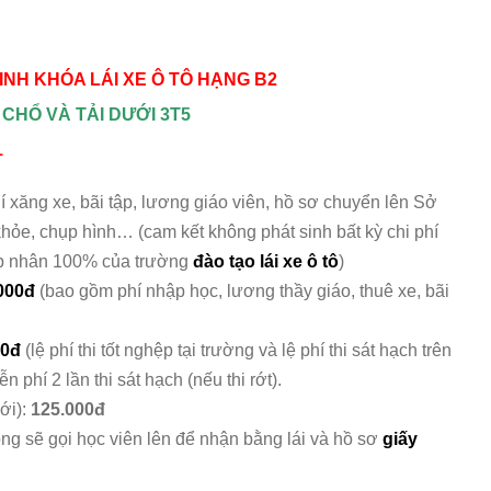
NH KHÓA LÁI XE Ô TÔ HẠNG B2
9 CHỔ VÀ TẢI DƯỚI 3T5
1
í xăng xe, bãi tập, lương giáo viên, hồ sơ chuyển lên Sở
 khỏe, chụp hình… (cam kết không phát sinh bất kỳ chi phí
p nhân 100% của trường
đào tạo lái xe ô tô
)
.000đ
(bao gồm phí nhập học, lương thầy giáo, thuê xe, bãi
00đ
(lệ phí thi tốt nghệp tại trường và lệ phí thi sát hạch trên
phí 2 lần thi sát hạch (nếu thi rớt).
ới):
125.000đ
òng sẽ gọi học viên lên để nhận bằng lái và hồ sơ
giấy