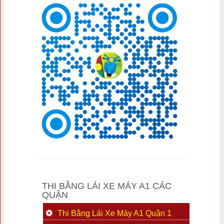
THI BẰNG LÁI XE MÁY A1 CÁC
QUẬN
Thi Bằng Lái Xe Máy A1 Quận 1