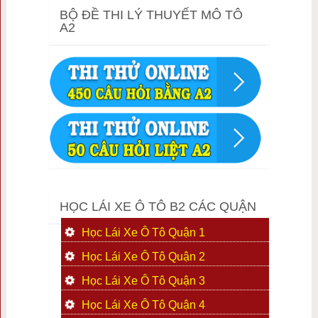
BỘ ĐỀ THI LÝ THUYẾT MÔ TÔ
A2
HỌC LÁI XE Ô TÔ B2 CÁC QUẬN
Học Lái Xe Ô Tô Quận 1
Học Lái Xe Ô Tô Quận 2
Học Lái Xe Ô Tô Quận 3
Học Lái Xe Ô Tô Quận 4