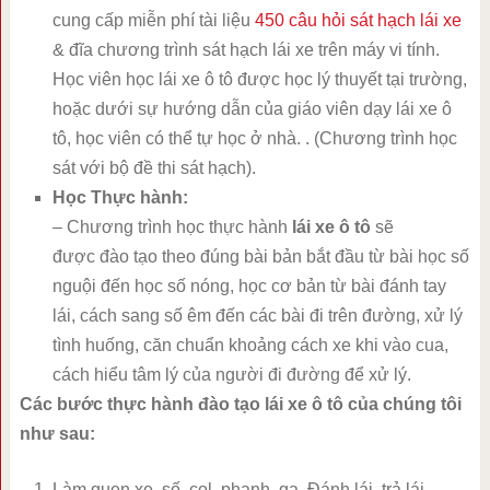
cung cấp miễn phí tài liệu
450 câu hỏi sát hạch lái xe
& đĩa chương trình sát hạch lái xe trên máy vi tính.
Học viên học lái xe ô tô được học lý thuyết tại trường,
hoặc dưới sự hướng dẫn của giáo viên dạy lái xe ô
tô, học viên có thể tự học ở nhà. . (Chương trình học
sát với bộ đề thi sát hạch).
Học Thực hành:
– Chương trình học thực hành
lái xe ô tô
sẽ
được đào tạo theo đúng bài bản bắt đầu từ bài học số
nguội đến học số nóng, học cơ bản từ bài đánh tay
lái, cách sang số êm đến các bài đi trên đường, xử lý
tình huống, căn chuẩn khoảng cách xe khi vào cua,
cách hiểu tâm lý của người đi đường để xử lý.
Các bước thực hành đào tạo lái xe ô tô của chúng tôi
như sau:
Làm quen xe, số, col, phanh, ga. Đánh lái, trả lái .