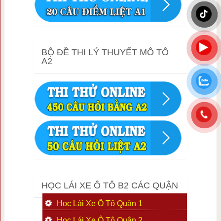
BỘ ĐỀ THI LÝ THUYẾT MÔ TÔ
A2
HỌC LÁI XE Ô TÔ B2 CÁC QUẬN
Học Lái Xe Ô Tô Quận 1
Học Lái Xe Ô Tô Quận 2