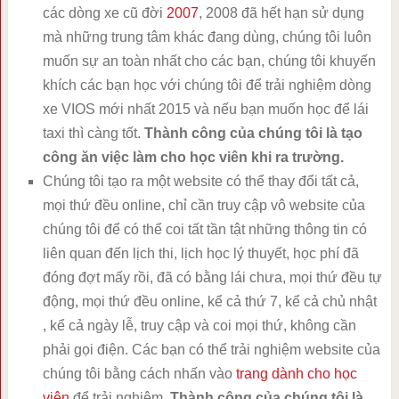
các dòng xe cũ đời
2007
, 2008 đã hết hạn sử dụng
mà những trung tâm khác đang dùng, chúng tôi luôn
muốn sự an toàn nhất cho các bạn, chúng tôi khuyến
khích các bạn học với chúng tôi để trải nghiệm dòng
xe VIOS mới nhất 2015 và nếu bạn muốn học để lái
taxi thì càng tốt.
Thành công của chúng tôi là tạo
công ăn việc làm cho học viên khi ra trường.
Chúng tôi tạo ra một website có thể thay đổi tất cả,
mọi thứ đều online, chỉ cần truy cập vô website của
chúng tôi để có thể coi tất tần tật những thông tin có
liên quan đến lịch thi, lịch học lý thuyết, học phí đã
đóng đợt mấy rồi, đã có bằng lái chưa, mọi thứ đều tự
động, mọi thứ đều online, kể cả thứ 7, kể cả chủ nhật
, kể cả ngày lễ, truy cập và coi mọi thứ, không cần
phải gọi điện. Các bạn có thể trải nghiệm website của
chúng tôi bằng cách nhấn vào
trang dành cho học
viên
để trải nghiệm.
Thành công của chúng tôi là