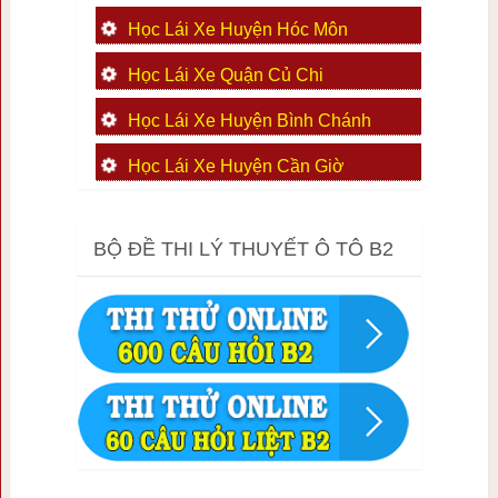
Học Lái Xe Huyện Hóc Môn
Học Lái Xe Quận Củ Chi
Học Lái Xe Huyện Bình Chánh
Học Lái Xe Huyện Cần Giờ
BỘ ĐỀ THI LÝ THUYẾT Ô TÔ B2