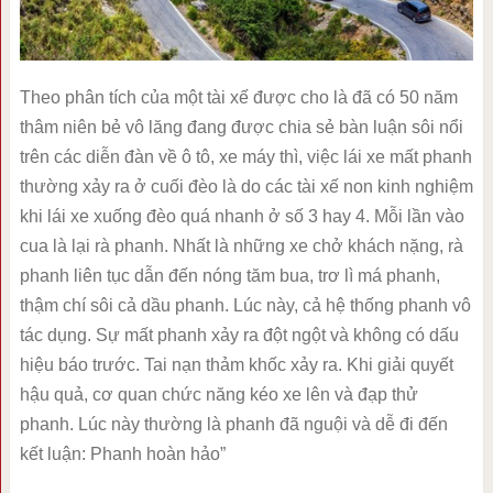
Theo phân tích của một tài xế được cho là đã có 50 năm
thâm niên bẻ vô lăng đang được chia sẻ bàn luận sôi nổi
trên các diễn đàn về ô tô, xe máy thì, việc lái xe mất phanh
thường xảy ra ở cuối đèo là do các tài xế non kinh nghiệm
khi lái xe xuống đèo quá nhanh ở số 3 hay 4. Mỗi lần vào
cua là lại rà phanh. Nhất là những xe chở khách nặng, rà
phanh liên tục dẫn đến nóng tăm bua, trơ lì má phanh,
thậm chí sôi cả dầu phanh. Lúc này, cả hệ thống phanh vô
tác dụng. Sự mất phanh xảy ra đột ngột và không có dấu
hiệu báo trước. Tai nạn thảm khốc xảy ra. Khi giải quyết
hậu quả, cơ quan chức năng kéo xe lên và đạp thử
phanh. Lúc này thường là phanh đã nguội và dễ đi đến
kết luận: Phanh hoàn hảo”