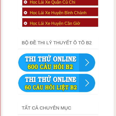
Học Lái Xe Quận Củ Chi
Học Lái Xe Huyện Bình Chánh
Học Lái Xe Huyện Cần Giờ
BỘ ĐỀ THI LÝ THUYẾT Ô TÔ B2
TẤT CẢ CHUYÊN MỤC