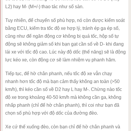
L2) hay M- (M+/-) thao tác như số sàn.
Tuy nhiên, để chuyển số phù hợp, nó còn được kiểm soát
bằng ECU, kiểm tra tốc độ xe hợp lý, tránh ép ga ép số,
cũng như để ngăn động cơ không bị quá tốc, hộp số tự
động sẽ không giảm số khi bạn gạt cần số về D- khi đang
lái xe với tốc độ cao. Lúc này độ dốc (thế năng) sẽ là động
lực kéo xe, còn động cơ sẽ làm nhiệm vụ phanh hãm.
Tiếp tục, để hờ chân phanh, nếu tốc độ xe vẫn chạy
nhanh hơn tốc độ mà bạn cảm thấy không an toàn (>50
km/h), thì kéo cần số về D2 hay L hay M-. Chừng nào tốc
độ xe trong khoảng 40-50 km/h mà không cần ga, không
nhấp phanh (chỉ để hờ chân phanh), thì coi như bạn đã
chọn số phù hợp với độ dốc của đường đèo.
Xe cứ thế xuống đèo, còn bạn chỉ để hờ chân phanh và