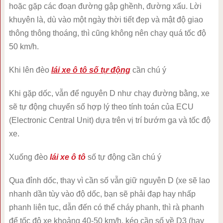
hoặc gặp các đoạn đường gập ghềnh, đường xấu. Lời
khuyên là, dù vào một ngày thời tiết đẹp và mật độ giao
thông thông thoáng, thì cũng không nên chạy quá tốc độ
50 km/h.
Khi lên đèo
lái xe ô tô số tự động
cần chú ý
Khi gặp dốc, vẫn để nguyên D như chạy đường bằng, xe
sẽ tự động chuyển số hợp lý theo tính toán của ECU
(Electronic Central Unit) dựa trên vị trí bướm ga và tốc độ
xe.
Xuống đèo
lái xe ô tô
số tự động cần chú ý
Qua đỉnh dốc, thay vì cần số vẫn giữ nguyên D (xe sẽ lao
nhanh dần tùy vào độ dốc, bạn sẽ phải đạp hay nhấp
phanh liên tục, dẫn đến có thể cháy phanh, thì rà phanh
để tốc độ xe khoảng 40-50 km/h, kéo cần số về D3 (hay