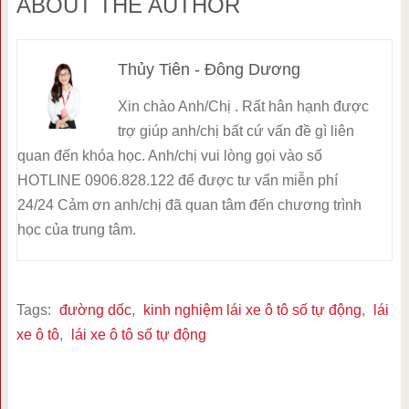
ABOUT THE AUTHOR
Thủy Tiên - Đông Dương
Xin chào Anh/Chị . Rất hân hạnh được
trợ giúp anh/chị bất cứ vấn đề gì liên
quan đến khóa học. Anh/chị vui lòng gọi vào số
HOTLINE 0906.828.122 để được tư vấn miễn phí
24/24 Cảm ơn anh/chị đã quan tâm đến chương trình
học của trung tâm.
Tags:
đường dốc
,
kinh nghiệm lái xe ô tô số tự động
,
lái
xe ô tô
,
lái xe ô tô số tự động