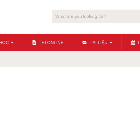
 HỌC
THI ONLINE
TÀI LIỆU
L