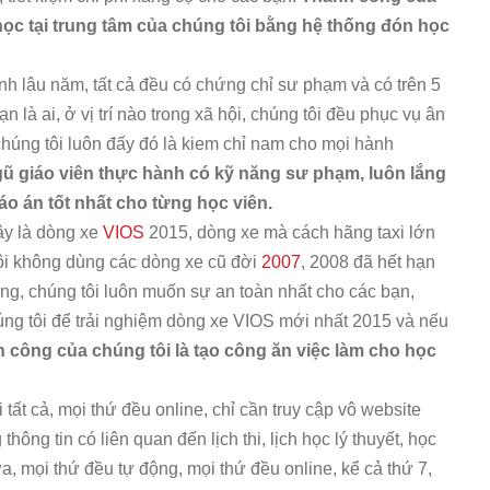
 học tại trung tâm của chúng tôi bằng hệ thống đón học
nh lâu năm, tất cả đều có chứng chỉ sư phạm và có trên 5
n là ai, ở vị trí nào trong xã hội, chúng tôi đều phục vụ ân
húng tôi luôn đấy đó là kiem chỉ nam cho mọi hành
gũ giáo viên thực hành có kỹ năng sư phạm, luôn lắng
áo án tốt nhất cho từng học viên.
ây là dòng xe
VIOS
2015, dòng xe mà cách hãng taxi lớn
ôi không dùng các dòng xe cũ đời
2007
, 2008 đã hết hạn
g, chúng tôi luôn muốn sự an toàn nhất cho các bạn,
úng tôi để trải nghiệm dòng xe VIOS mới nhất 2015 và nếu
 công của chúng tôi là tạo công ăn việc làm cho học
 tất cả, mọi thứ đều online, chỉ cần truy cập vô website
 thông tin có liên quan đến lịch thi, lịch học lý thuyết, học
a, mọi thứ đều tự động, mọi thứ đều online, kể cả thứ 7,