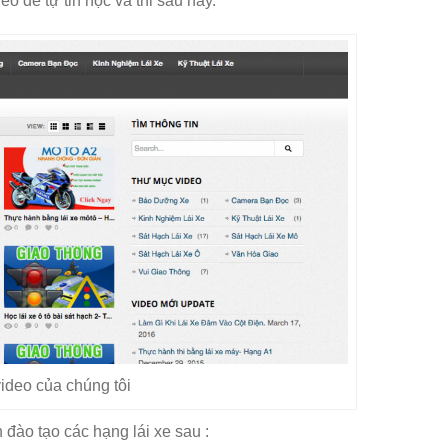
deo để tự tin học và thi sau này.
ideo của chúng tôi
 đào tạo các hạng lái xe sau :