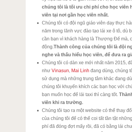
chúng tôi là tối ưu chi phí cho học viên
viên tại nơi gần học viên nhất.
Chúng tôi có đội ngũ giáo viên dạy thực hà
năm trong lãnh vực đào tạo lái xe ô tô, dù bạ
cần bạn vì khách hàng là Thượng Đế mà, c
động.
Thành công của chúng tôi là đội n
nghe và thấu hiểu học viên, để đưa ra gi
Chúng tôi có dàn xe mới nhất năm 2015, đ
như
Vinasun
,
Mai Linh
đang dùng, chúng t
sử dụng mà những trung tâm khác đang dùn
chúng tôi khuyến khích các bạn học với ch
bạn muốn học để lái taxi thì càng tốt.
Thành
viên khi ra trường.
Chúng tôi tạo ra một website có thể thay đổi
của chúng tôi để có thể coi tất tần tật những
phí đã đóng đợt mấy rồi, đã có bằng lái chư