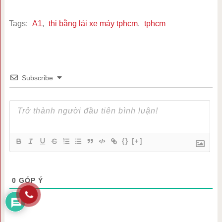
Tags:
A1
,
thi bằng lái xe máy tphcm
,
tphcm
Subscribe
{}
[+]
0
GÓP Ý