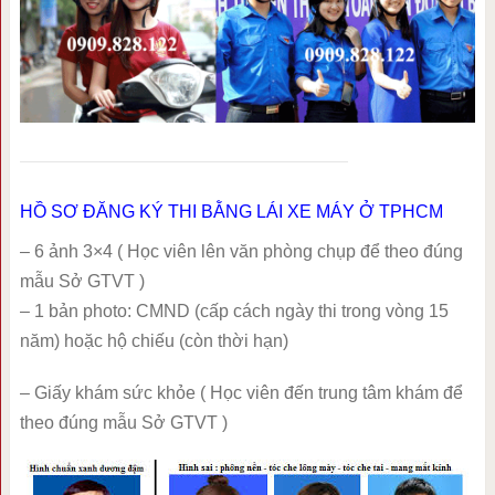
HỒ SƠ ĐĂNG KÝ THI BẰNG LÁI XE MÁY Ở TPHCM
– 6 ảnh 3×4 ( Học viên lên văn phòng chụp để theo đúng
mẫu Sở GTVT )
– 1 bản photo: CMND (cấp cách ngày thi trong vòng 15
năm) hoặc hộ chiếu (còn thời hạn)
– Giấy khám sức khỏe ( Học viên đến trung tâm khám để
theo đúng mẫu Sở GTVT )