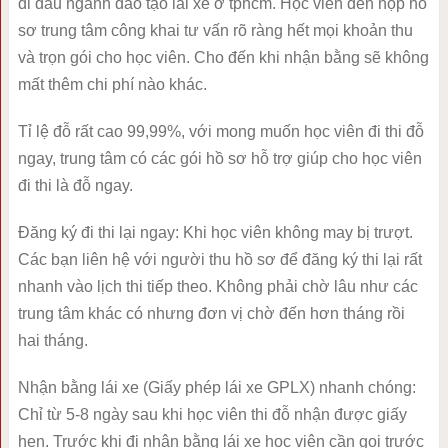
đi đầu ngành đào tạo lái xe ở tphcm. Học viên đến nộp hồ
sơ trung tâm công khai tư vấn rõ ràng hết mọi khoản thu
và trọn gói cho học viên. Cho đến khi nhận bằng sẽ không
mất thêm chi phí nào khác.
Tỉ lệ đỗ rất cao 99,99%, với mong muốn học viên đi thi đỗ
ngay, trung tâm có các gói hồ sơ hỗ trợ giúp cho học viên
đi thi là đỗ ngay.
Đăng ký đi thi lại ngay: Khi học viên không may bị trượt.
Các bạn liên hệ với người thu hồ sơ để đăng ký thi lại rất
nhanh vào lịch thi tiếp theo. Không phải chờ lâu như các
trung tâm khác có nhưng đơn vị chờ đến hơn tháng rồi
hai tháng.
Nhận bằng lái xe (Giấy phép lái xe GPLX) nhanh chóng:
Chỉ từ 5-8 ngày sau khi học viên thi đỗ nhận được giấy
hẹn. Trước khi đi nhận bằng lái xe học viên cần gọi trước