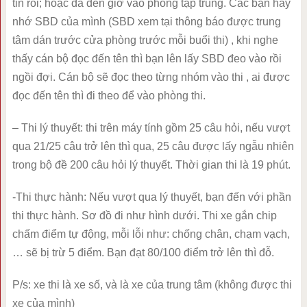
tin rồi; hoặc đã đến giờ vào phòng tập trung. Các bạn hãy
nhớ SBD của mình (SBD xem tại thông báo được trung
tâm dán trước cửa phòng trước mỗi buổi thi) , khi nghe
thấy cán bộ đọc đến tên thì bạn lên lấy SBD đeo vào rồi
ngồi đợi. Cán bộ sẽ đọc theo từng nhóm vào thi , ai được
đọc đến tên thì đi theo để vào phòng thi.
– Thi lý thuyết: thi trên máy tính gồm 25 câu hỏi, nếu vượt
qua 21/25 câu trở lên thì qua, 25 câu được lấy ngẫu nhiên
trong bộ đề 200 câu hỏi lý thuyết. Thời gian thi là 19 phút.
-Thi thực hành: Nếu vượt qua lý thuyết, bạn đến với phần
thi thực hành. Sơ đồ đi như hình dưới. Thi xe gắn chip
chấm điểm tự động, mỗi lỗi như: chống chân, chạm vạch,
… sẽ bị trừ 5 điểm. Bạn đạt 80/100 điểm trở lên thì đỗ.
P/s: xe thi là xe số, và là xe của trung tâm (không được thi
xe của mình)