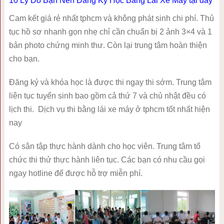
10 Lý Do Bạn Nên Đăng Ký Học Bằng Lái Xe Máy tại đây
Cam kết giá rẻ nhất tphcm và không phát sinh chi phí. Thủ
tục hồ sơ nhanh gọn nhẹ chỉ cần chuẩn bị 2 ảnh 3×4 và 1
bản photo chứng minh thư. Còn lại trung tâm hoàn thiện
cho bạn.
Đăng ký và khóa học là được thi ngay thi sớm. Trung tâm
liên tục tuyển sinh bao gồm cả thứ 7 và chủ nhật đều có
lịch thi. Dịch vụ thi bằng lái xe máy ở tphcm tốt nhất hiện
nay
Có sân tập thực hành dành cho học viên. Trung tâm tổ
chức thi thử thực hành liên tục. Các bạn có nhu cầu gọi
ngay hotline để được hỗ trợ miễn phí.