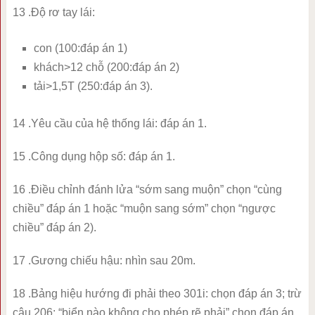
13 .Độ rơ tay lái:
con (100:đáp án 1)
khách>12 chỗ (200:đáp án 2)
tải>1,5T (250:đáp án 3).
14 .Yêu cầu của hệ thống lái: đáp án 1.
15 .Công dụng hộp số: đáp án 1.
16 .Điều chỉnh đánh lửa “sớm sang muộn” chọn “cùng
chiều” đáp án 1 hoặc “muộn sang sớm” chọn “ngược
chiều” đáp án 2).
17 .Gương chiếu hậu: nhìn sau 20m.
18 .Bảng hiệu hướng đi phải theo 301i: chọn đáp án 3; trừ
câu 206: “biển nào không cho phép rẽ phải” chọn đáp án