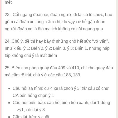
mét
23 . Cắt ngang đoàn xe, đoàn người đi lại có tổ chức, bao
gồm cả đoàn xe tang: cấm chỉ, do vậy cứ hễ gặp đoàn
người đoàn xe là ôtô matích không có cắt ngang qua
24 .Chú ý, đề thi hay bẫy ở những chỗ hết sức “vớ vẩn”,
như kiểu, ý 1: Biển 2, ý 2: Biển 3, ý 3: Biển 1, nhưng hấp
tấp không chú ý là mất điểm
25. Biển cho phép quay đầu 409 và 410, chỉ cho quay đầu
mà cấm rẽ trái, chú ý ở các câu 188, 189.
Câu hỏi sa hình: cứ 4 xe là chọn ý 3, trừ câu có chữ
CA bên hông chọn ý 1
Câu hỏi biển báo: câu hỏi biển tròn xanh, dài 1 dòng
—>ý1, còn lại ý 3
Cấm tải, kéo: ý cuối