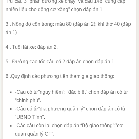
Trừ câu 3 “phần đường xe chạy” và câu 146 “cung cấp
nhiên liệu cho động cơ xăng” chọn đáp án 1.
3 . Nồng độ cồn trong: máu 80 (đáp án 2); khí thở 40 (đáp
án 1)
4 . Tuổi lái xe: đáp án 2.
5 . Đường cao tốc câu có 2 đáp án chọn đáp án 1.
6 .Quy định các phương tiện tham gia giao thông:
-Câu có từ”nguy hiểm”; “đặc biệt” chọn đáp án có từ
“chính phủ”.
-Câu có từ”địa phương quản lý” chọn đáp án có từ
“UBND Tỉnh”.
-Các câu còn lại chọn đáp án “Bộ giao thông”;”cơ
quan quản lý GT”.