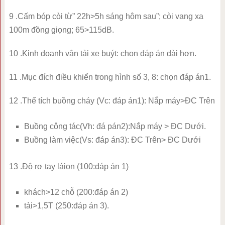
9 .Cấm bóp còi từ” 22h>5h sáng hôm sau”; còi vang xa
100m đồng giọng; 65>115dB.
10 .Kinh doanh vận tải xe buýt: chọn đáp án dài hơn.
11 .Mục đích điều khiển trong hình số 3, 8: chọn đáp án1.
12 .Thể tích buồng cháy (Vc: đáp án1): Nắp máy>ĐC Trên
Buồng công tác(Vh: đá pán2):Nắp máy > ĐC Dưới.
Buồng làm việc(Vs: đáp án3): ĐC Trên> ĐC Dưới
13 .Độ rơ tay láion (100:đáp án 1)
khách>12 chỗ (200:đáp án 2)
tải>1,5T (250:đáp án 3).