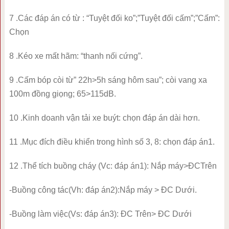
7 .Các đáp án có từ : “Tuyệt đối ko”;”Tuyệt đối cấm”;”Cấm”:
Chọn
8 .Kéo xe mất hãm: “thanh nối cứng”.
9 .Cấm bóp còi từ” 22h>5h sáng hôm sau”; còi vang xa
100m đồng giọng; 65>115dB.
10 .Kinh doanh vận tải xe buýt: chọn đáp án dài hơn.
11 .Mục đích điều khiển trong hình số 3, 8: chọn đáp án1.
12 .Thể tích buồng cháy (Vc: đáp án1): Nắp máy>ĐCTrên
-Buồng công tác(Vh: đáp án2):Nắp máy > ĐC Dưới.
-Buồng làm việc(Vs: đáp án3): ĐC Trên> ĐC Dưới