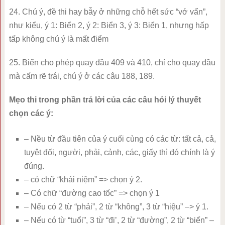
24. Chú ý, đề thi hay bẫy ở những chỗ hết sức “vớ vẩn”,
như kiểu, ý 1: Biển 2, ý 2: Biển 3, ý 3: Biển 1, nhưng hấp
tấp không chú ý là mất điểm
25. Biển cho phép quay đầu 409 và 410, chỉ cho quay đầu
mà cấm rẽ trái, chú ý ở các câu 188, 189.
Mẹo thi trong phần trả lời của các câu hỏi lý thuyết
chọn các ý:
– Nều từ đầu tiên của ý cuối cùng có các từ: tất cả, cả,
tuyệt đối, người, phải, cảnh, các, giấy thì đó chính là ý
đúng.
– có chữ “khái niệm” => chọn ý 2.
– Có chữ “đường cao tốc” => chọn ý 1
– Nếu có 2 từ “phải”, 2 từ “không”, 3 từ “hiệu” –> ý 1.
– Nếu có từ “tuổi”, 3 từ “đi’, 2 từ “đường”, 2 từ “biển” –