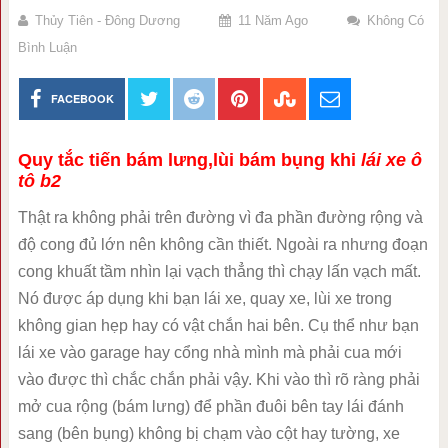
Thủy Tiên - Đông Dương
11 Năm Ago
Không Có
Bình Luận
FACEBOOK
Quy tắc tiến bám lưng,lùi bám bụng khi
lái xe ô
tô b2
Thật ra không phải trên đường vì đa phần đường rộng và
độ cong đủ lớn nên không cần thiết. Ngoài ra nhưng đoạn
cong khuất tầm nhìn lại vạch thẳng thì chạy lấn vạch mất.
Nó được áp dụng khi bạn lái xe, quay xe, lùi xe trong
không gian hẹp hay có vật chắn hai bên. Cụ thể như bạn
lái xe vào garage hay cổng nhà mình mà phải cua mới
vào được thì chắc chắn phải vậy. Khi vào thì rõ ràng phải
mở cua rộng (bám lưng) để phần đuôi bên tay lái đánh
sang (bên bụng) không bị chạm vào cột hay tường, xe