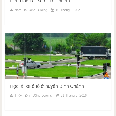
Lịch Học Lái Xe Ô Tô Tphcm
Nam Hà-Đông Dương
16 Tháng 6, 2021
Học lái xe ô tô ở huyện Bình Chánh
Thủy Tiên - Đông Dương
31 Tháng 3, 2016