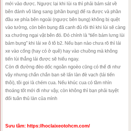
mới vào được. Ngược lại khi lùi ra thì phải bám sát về
bên đánh vô lăng sang (phần bụng) để ra được và phần
đầu xe phía bên ngoài (ngược bên bụng) không bị quệt
vào tường, còn bên bụng đã canh đủ rồi thì khi lùi sẽ càng
xa chướng ngại vật bên đó. Đó chính là “tiến bám lưng lùi
bám bụng” khi lái xe ô tô b2. Nếu bạn nào chưa rõ thì lái
xe vào cổng (hay có ở quê) hay vào chuồng mà không
tiến lùi thẳng lái được sẽ hiểu ngay.
Còn đi đường đèo dốc ngoằn ngoèo cũng có thể đi như
vậy nhưng chắn chắn bạn sẽ lấn làn đè vạch (lái tiến
thôi), tôi gọi là chém cua. Nếu khúc cua có tầm nhìn
thoáng tốt mới đi như vậy, còn không thì bạn phải tuyệt
đối tuân thủ làn của mình
Sưu tầm:
https://hoclaixeotohcm.com/