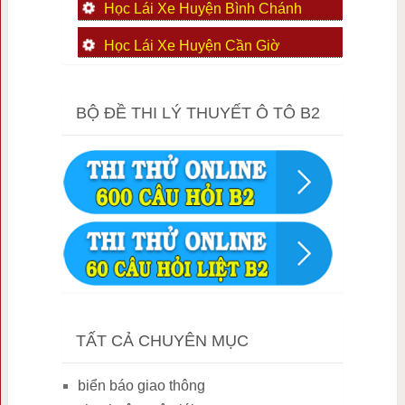
Học Lái Xe Huyện Bình Chánh
Học Lái Xe Huyện Cần Giờ
BỘ ĐỀ THI LÝ THUYẾT Ô TÔ B2
TẤT CẢ CHUYÊN MỤC
biển báo giao thông