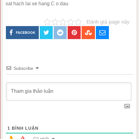
sat hach lai xe hang C o dau
Đánh giá page này
FACEBOOK
Subscribe
1
BÌNH LUẬN
Cũ nhất