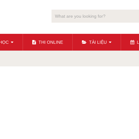
 HỌC
THI ONLINE
TÀI LIỆU
L