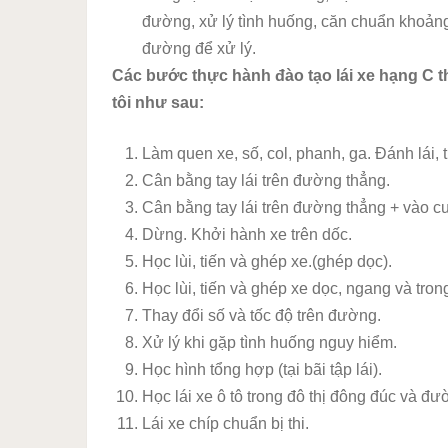
đường, xử lý tình huống, căn chuẩn khoảng
đường để xử lý.
Các bước thực hành đào tạo lái xe hạng C t
tôi như sau:
Làm quen xe, số, col, phanh, ga. Đánh lái, tr
Cân bằng tay lái trên đường thẳng.
Cân bằng tay lái trên đường thẳng + vào c
Dừng. Khởi hành xe trên dốc.
Học lùi, tiến và ghép xe.(ghép dọc).
Học lùi, tiến và ghép xe dọc, ngang và trong
Thay đổi số và tốc độ trên đường.
Xử lý khi gặp tình huống nguy hiểm.
Học hình tổng hợp (tại bãi tập lái).
Học lái xe ô tô trong đô thị đông đúc và đ
Lái xe chíp chuẩn bị thi.