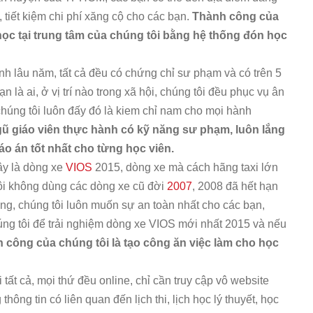
n, tiết kiệm chi phí xăng cộ cho các bạn.
Thành công của
 học tại trung tâm của chúng tôi bằng hệ thống đón học
nh lâu năm, tất cả đều có chứng chỉ sư phạm và có trên 5
n là ai, ở vị trí nào trong xã hội, chúng tôi đều phục vụ ân
húng tôi luôn đấy đó là kiem chỉ nam cho mọi hành
gũ giáo viên thực hành có kỹ năng sư phạm, luôn lắng
áo án tốt nhất cho từng học viên.
ây là dòng xe
VIOS
2015, dòng xe mà cách hãng taxi lớn
ôi không dùng các dòng xe cũ đời
2007
, 2008 đã hết hạn
g, chúng tôi luôn muốn sự an toàn nhất cho các bạn,
úng tôi để trải nghiệm dòng xe VIOS mới nhất 2015 và nếu
 công của chúng tôi là tạo công ăn việc làm cho học
 tất cả, mọi thứ đều online, chỉ cần truy cập vô website
 thông tin có liên quan đến lịch thi, lịch học lý thuyết, học