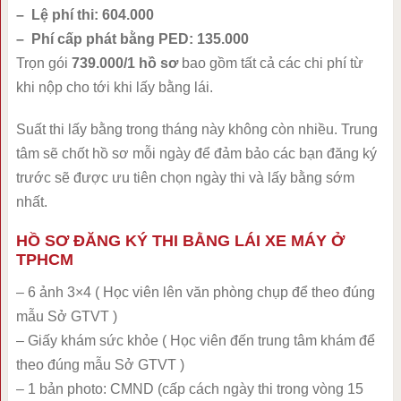
– Lệ phí thi: 604.000
– Phí cấp phát bằng PED: 135.000
Trọn gói
739.000/1 hồ sơ
bao gồm tất cả các chi phí từ
khi nộp cho tới khi lấy bằng lái.
Suất thi lấy bằng trong tháng này không còn nhiều. Trung
tâm sẽ chốt hồ sơ mỗi ngày để đảm bảo các bạn đăng ký
trước sẽ được ưu tiên chọn ngày thi và lấy bằng sớm
nhất.
HỒ SƠ ĐĂNG KÝ THI BẰNG LÁI XE MÁY Ở
TPHCM
– 6 ảnh 3×4 ( Học viên lên văn phòng chụp để theo đúng
mẫu Sở GTVT )
– Giấy khám sức khỏe ( Học viên đến trung tâm khám để
theo đúng mẫu Sở GTVT )
– 1 bản photo: CMND (cấp cách ngày thi trong vòng 15