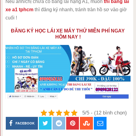
Nếu anh/chị chưa có bằng lái hạng A1, muốn
thi bằng lái
xe a1 tphcm
thì đăng ký nhanh, tránh tràn hồ sơ vào giờ
cuối !
ĐĂNG KÝ HỌC LÁI XE MÁY THỬ MIỄN PHÍ NGAY
HÔM NAY !
5/5 - (12 bình chọn)
FACEBOOK