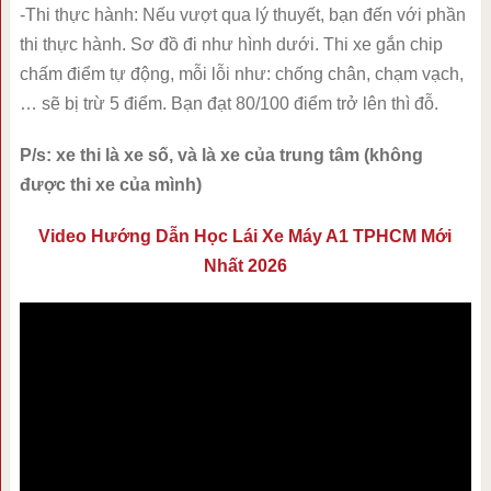
-Thi thực hành: Nếu vượt qua lý thuyết, bạn đến với phần
thi thực hành. Sơ đồ đi như hình dưới. Thi xe gắn chip
chấm điểm tự động, mỗi lỗi như: chống chân, chạm vạch,
… sẽ bị trừ 5 điểm. Bạn đạt 80/100 điểm trở lên thì đỗ.
P/s: xe thi là xe số, và là xe của trung tâm (không
được thi xe của mình)
Video Hướng Dẫn Học Lái Xe Máy A1 TPHCM Mới
Nhất 2026