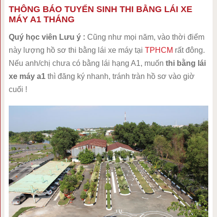
THÔNG BÁO TUYỂN SINH THI BẰNG LÁI XE
MÁY A1 THÁNG
Quý học viên Lưu ý :
Cũng như mọi năm, vào thời điểm
này lượng hồ sơ thi bằng lái xe máy tại
TPHCM
rất đông.
Nếu anh/chị chưa có bằng lái hạng A1, muốn
thi bằng lái
xe máy a1
thì đăng ký nhanh, tránh tràn hồ sơ vào giờ
cuối !