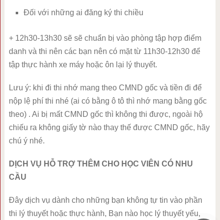
Đối với những ai đăng ký thi chiều
+ 12h30-13h30 sẽ sẽ chuẩn bị vào phòng tập hợp điểm
danh và thi nên các bạn nên có mặt từ 11h30-12h30 để
tập thực hành xe máy hoặc ôn lại lý thuyết.
Lưu ý: khi đi thi nhớ mang theo CMND gốc và tiền đi để
nộp lệ phí thi nhé (ai có bằng ô tô thì nhớ mang bằng gốc
theo) . Ai bị mất CMND gốc thì không thi được, ngoài hộ
chiếu ra không giấy tờ nào thay thế được CMND gốc, hãy
chú ý nhé.
DỊCH VỤ HỖ TRỢ THÊM CHO HỌC VIÊN CÓ NHU
CẦU
Đây dịch vụ dành cho những bạn không tự tin vào phần
thi lý thuyết hoặc thực hành, Bạn nào học lý thuyết yếu,