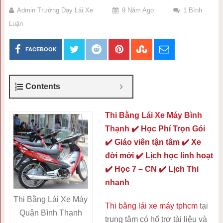
Admin Trường Dạy Lái Xe
9 Năm Ago
1 Bình
Luận
FACEBOOK
Contents
Thi Bằng Lái Xe Máy Bình
Thạnh
✔️ Học Phí Trọn Gói
✔️ Giáo viên tận tâm ✔️ Xe
đời mới ✔️ Lịch học linh hoạt
✔️ Học 7 – CN ✔️ Lịch Thi
nhanh
Thi Bằng Lái Xe Máy
Thi bằng lái xe máy tphcm
tại
Quận Bình Thạnh
trung tâm có hổ trợ tài liệu và