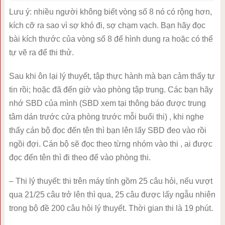
Lưu ý: nhiều người không biết vòng số 8 nó có rộng hơn,
kích cỡ ra sao vì sợ khó đi, sợ chạm vạch. Bạn hãy đọc
bài kích thước của vòng số 8 để hình dung ra hoặc có thể
tự vẽ ra để thi thử.
Sau khi ôn lại lý thuyết, tập thực hành mà bạn cảm thấy tự
tin rồi; hoặc đã đến giờ vào phòng tập trung. Các bạn hãy
nhớ SBD của mình (SBD xem tại thông báo được trung
tâm dán trước cửa phòng trước mỗi buổi thi) , khi nghe
thấy cán bộ đọc đến tên thì bạn lên lấy SBD đeo vào rồi
ngồi đợi. Cán bộ sẽ đọc theo từng nhóm vào thi , ai được
đọc đến tên thì đi theo để vào phòng thi.
– Thi lý thuyết: thi trên máy tính gồm 25 câu hỏi, nếu vượt
qua 21/25 câu trở lên thì qua, 25 câu được lấy ngẫu nhiên
trong bộ đề 200 câu hỏi lý thuyết. Thời gian thi là 19 phút.