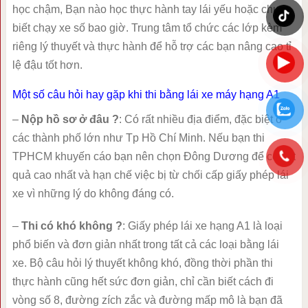
học chậm, Bạn nào học thực hành tay lái yếu hoặc chưa
biết chạy xe số bao giờ. Trung tâm tổ chức các lớp kèm
riêng lý thuyết và thực hành để hỗ trợ các bạn nâng cao tỉ
lệ đậu tốt hơn.
Một số câu hỏi hay gặp khi thi bằng lái xe máy hạng A1
–
Nộp hồ sơ ở đâu ?
: Có rất nhiều địa điểm, đặc biệt ở
các thành phố lớn như Tp Hồ Chí Minh. Nếu bạn thi
TPHCM khuyến cáo bạn nên chọn Đông Dương để có kết
quả cao nhất và hạn chế việc bị từ chối cấp giấy phép lái
xe vì những lý do không đáng có.
–
Thi có khó không ?
: Giấy phép lái xe hạng A1 là loại
phổ biến và đơn giản nhất trong tất cả các loại bằng lái
xe. Bộ câu hỏi lý thuyết không khó, đồng thời phần thi
thực hành cũng hết sức đơn giản, chỉ cần biết cách đi
vòng số 8, đường zích zắc và đường mấp mô là bạn đã