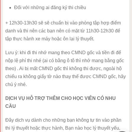
Đối với những ai đăng ký thi chiều
+ 12h30-13h30 sẽ sẽ chuẩn bị vào phòng tập hợp điểm
danh và thi nên các bạn nên có mặt từ 11h30-12h30 để
tập thực hành xe máy hoặc ôn lại lý thuyết.
Lưu ý: khi đi thi nhớ mang theo CMND gốc và tiền đi để
nộp lệ phí thi nhé (ai có bằng ô tô thì nhớ mang bằng gốc
theo) . Ai bị mất CMND gốc thì không thi được, ngoài hộ
chiếu ra không giấy tờ nào thay thế được CMND gốc, hãy
chú ý nhé.
DỊCH VỤ HỖ TRỢ THÊM CHO HỌC VIÊN CÓ NHU
CẦU
Đây dịch vụ dành cho những bạn không tự tin vào phần
thi lý thuyết hoặc thực hành, Bạn nào học lý thuyết yếu,