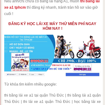
Nếu anh/chị chưa có bằng lái hạng A1, muốn
thi bằng lái
xe a1 tphcm
thì đăng ký nhanh, tránh tràn hồ sơ vào giờ
cuối !
ĐĂNG KÝ HỌC LÁI XE MÁY THỬ MIỄN PHÍ NGAY
HÔM NAY !
Từ khóa tìm kiếm nhiều google:
thi bằng lái xe a1 tại quận Thủ Đức | thi bằng lái a1 quận
Thủ Đức | thi lái xe a1 quận Thủ Đức | học bằng lái xe