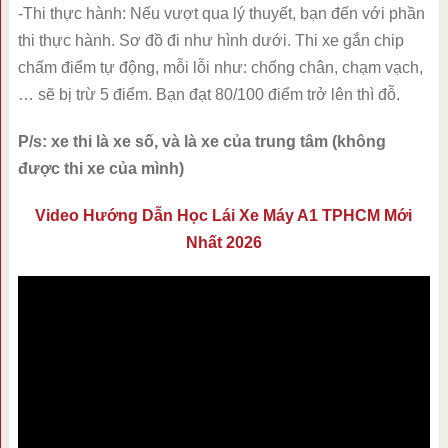
-Thi thực hành: Nếu vượt qua lý thuyết, bạn đến với phần
thi thực hành. Sơ đồ đi như hình dưới. Thi xe gắn chip
chấm điểm tự động, mỗi lỗi như: chống chân, chạm vạch,
… sẽ bị trừ 5 điểm. Bạn đạt 80/100 điểm trở lên thì đỗ.
P/s: xe thi là xe số, và là xe của trung tâm (không
được thi xe của mình)
Video Hướng Dẫn Học Lái Xe Máy A1 TPHCM Mới
Nhất 2026