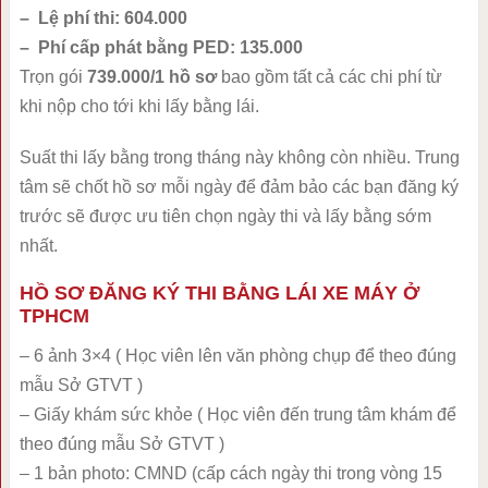
– Lệ phí thi: 604.000
– Phí cấp phát bằng PED: 135.000
Trọn gói
739.000/1 hồ sơ
bao gồm tất cả các chi phí từ
khi nộp cho tới khi lấy bằng lái.
Suất thi lấy bằng trong tháng này không còn nhiều. Trung
tâm sẽ chốt hồ sơ mỗi ngày để đảm bảo các bạn đăng ký
trước sẽ được ưu tiên chọn ngày thi và lấy bằng sớm
nhất.
HỒ SƠ ĐĂNG KÝ THI BẰNG LÁI XE MÁY Ở
TPHCM
– 6 ảnh 3×4 ( Học viên lên văn phòng chụp để theo đúng
mẫu Sở GTVT )
– Giấy khám sức khỏe ( Học viên đến trung tâm khám để
theo đúng mẫu Sở GTVT )
– 1 bản photo: CMND (cấp cách ngày thi trong vòng 15