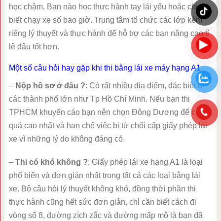
học chậm, Bạn nào học thực hành tay lái yếu hoặc chưa
biết chạy xe số bao giờ. Trung tâm tổ chức các lớp kèm
riêng lý thuyết và thực hành để hỗ trợ các bạn nâng cao tỉ
lệ đậu tốt hơn.
Một số câu hỏi hay gặp khi thi bằng lái xe máy hạng A1
–
Nộp hồ sơ ở đâu ?
: Có rất nhiều địa điểm, đặc biệt ở
các thành phố lớn như Tp Hồ Chí Minh. Nếu bạn thi
TPHCM khuyến cáo bạn nên chọn Đông Dương để có kết
quả cao nhất và hạn chế việc bị từ chối cấp giấy phép lái
xe vì những lý do không đáng có.
–
Thi có khó không ?
: Giấy phép lái xe hạng A1 là loại
phổ biến và đơn giản nhất trong tất cả các loại bằng lái
xe. Bộ câu hỏi lý thuyết không khó, đồng thời phần thi
thực hành cũng hết sức đơn giản, chỉ cần biết cách đi
vòng số 8, đường zích zắc và đường mấp mô là bạn đã