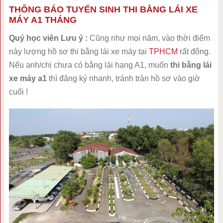
THÔNG BÁO TUYỂN SINH THI BẰNG LÁI XE
MÁY A1 THÁNG
Quý học viên Lưu ý :
Cũng như mọi năm, vào thời điểm
này lượng hồ sơ thi bằng lái xe máy tại
TPHCM
rất đông.
Nếu anh/chị chưa có bằng lái hạng A1, muốn
thi bằng lái
xe máy a1
thì đăng ký nhanh, tránh tràn hồ sơ vào giờ
cuối !