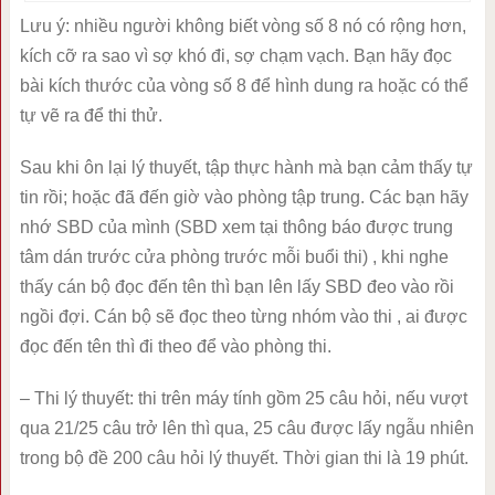
Lưu ý: nhiều người không biết vòng số 8 nó có rộng hơn,
kích cỡ ra sao vì sợ khó đi, sợ chạm vạch. Bạn hãy đọc
bài kích thước của vòng số 8 để hình dung ra hoặc có thể
tự vẽ ra để thi thử.
Sau khi ôn lại lý thuyết, tập thực hành mà bạn cảm thấy tự
tin rồi; hoặc đã đến giờ vào phòng tập trung. Các bạn hãy
nhớ SBD của mình (SBD xem tại thông báo được trung
tâm dán trước cửa phòng trước mỗi buổi thi) , khi nghe
thấy cán bộ đọc đến tên thì bạn lên lấy SBD đeo vào rồi
ngồi đợi. Cán bộ sẽ đọc theo từng nhóm vào thi , ai được
đọc đến tên thì đi theo để vào phòng thi.
– Thi lý thuyết: thi trên máy tính gồm 25 câu hỏi, nếu vượt
qua 21/25 câu trở lên thì qua, 25 câu được lấy ngẫu nhiên
trong bộ đề 200 câu hỏi lý thuyết. Thời gian thi là 19 phút.