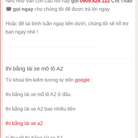
Nếu như vẫn còn câu hỏi hãy
gọi
0909.828.122
Chị Thảo
☎
gọi ngay
cho chúng tôi để được trả lời ngay
Hoặc để lại bình luận ngay bên dưới, chúng tôi sẽ hỗ trợ
bạn ngay nhé !
thi bằng lái xe mô tô A2
Từ khoá tìm kiếm tương tự trên
google
:
thi bằng lái xe mô tô A2 ở đâu
thi bằng lái xe A2 bao nhiêu tiền
thi bằng lái xe a2
lý thuyết thi bằng lái xe A2