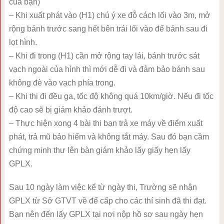
của bạn)
– Khi xuất phát vào (H1) chú ý xe đỗ cách lối vào 3m, mở
rộng bánh trước sang hết bên trái lối vào để bánh sau đi
lọt hình.
– Khi đi trong (H1) cần mở rộng tay lái, bánh trước sát
vạch ngoài của hình thì mới dễ đi và đảm bảo bánh sau
không đè vào vạch phía trong.
– Khi thi đi đều ga, tốc độ không quá 10km/giờ. Nếu đi tốc
độ cao sẽ bị giám khảo đánh trượt.
– Thực hiện xong 4 bài thi bạn trả xe máy về điểm xuất
phát, trả mũ bảo hiểm và không tắt máy. Sau đó bạn cầm
chứng minh thư lên bàn giám khảo lấy giấy hẹn lấy
GPLX.
Sau 10 ngày làm việc kể từ ngày thi, Trường sẽ nhận
GPLX từ Sở GTVT về để cấp cho các thí sinh đã thi đạt.
Bạn nên đến lấy GPLX tại nơi nộp hồ sơ sau ngày hẹn