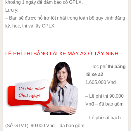
khoảng 1 ngày để đảm bảo có GPLX.
Lưu ý:
– Bạn sẽ được hỗ trợ tốt nhất trong toàn bộ quy trình đăng
ký, học, thi và lấy GPLX.
LỆ PHÍ THI BẰNG LÁI XE MÁY A2 Ở TÂY NINH
– Học phí
thi bằng
lái xe a2
:
1.605.000 Vnđ
– Lệ phí thi 90.000
Vnđ – đã bao gồm.
– Lệ phí sát hạch
(Sở GTVT): 90.000 Vnđ – đã bao gồm