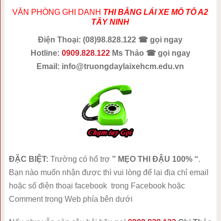
VĂN PHÒNG GHI DANH
THI BẰNG LÁI XE MÔ TÔ A2
TÂY NINH
Điện Thoại: (08)98.828.122 ☎ gọi ngay
Hotline:
0909.828.122
Ms Thảo ☎ gọi ngay
Email:
info@truongdaylaixehcm.edu.vn
ĐẶC BIỆT:
Trường có hổ trợ
” MẸO THI ĐẬU 100% “
.
Bạn nào muốn nhận được thì vui lòng để lại địa chỉ email
hoặc số điện thoại facebook trong Facebook hoặc
Comment trong Web phía bên dưới