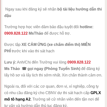
Ngay sau khi đăng ký sẽ nhận
bộ tài liệu hướng dẫn thi
đậu
Trường hợp học viên đảm bảo đậu tuyệt đối
hotline:
0909.828.122
MsThảo
để được hỗ trợ.
Được tập
XE CẢM ỨNG (xe chấm điểm thi) MIỄN
PHÍ
trước khi vào thi sát hạch
Lưu ý:
Anh/Chị đến Trường vui lòng
0909.828.122
Ms Thảo ☎ gọi ngay
(Phòng Tuyển Sinh)
để đăng ký
lấy hồ sơ và lấy lịch thi sớm nhất. Xin chân thành cảm ơn.
Ngoài ra, đối với các cơ quan, đơn vị, xí nghiệp, công ty
có nhu cầu đăng ký cho CBNV dự thi sát hạch cấp
GPLX
mô tô hạng A2
, Trường sẽ cử nhân viên đến tận nơi để
tư vấn và hướng dẫn thủ tục đăng ký.