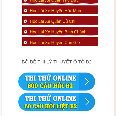
Học Lái Xe Quận Thủ Đức
Học Lái Xe Huyện Hóc Môn
Học Lái Xe Quận Củ Chi
Học Lái Xe Huyện Bình Chánh
Học Lái Xe Huyện Cần Giờ
BỘ ĐỀ THI LÝ THUYẾT Ô TÔ B2