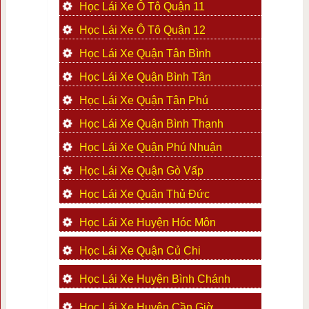
Học Lái Xe Ô Tô Quận 11
Học Lái Xe Ô Tô Quận 12
Học Lái Xe Quận Tân Bình
Học Lái Xe Quận Bình Tân
Học Lái Xe Quận Tân Phú
Học Lái Xe Quận Bình Thạnh
Học Lái Xe Quận Phú Nhuận
Học Lái Xe Quận Gò Vấp
Học Lái Xe Quận Thủ Đức
Học Lái Xe Huyện Hóc Môn
Học Lái Xe Quận Củ Chi
Học Lái Xe Huyện Bình Chánh
Học Lái Xe Huyện Cần Giờ