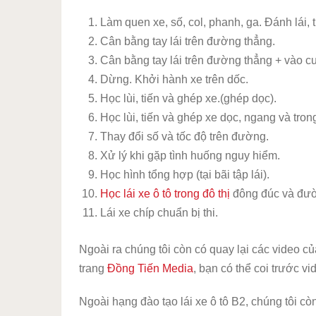
Làm quen xe, số, col, phanh, ga. Đánh lái, tr
Cân bằng tay lái trên đường thẳng.
Cân bằng tay lái trên đường thẳng + vào c
Dừng. Khởi hành xe trên dốc.
Học lùi, tiến và ghép xe.(ghép dọc).
Học lùi, tiến và ghép xe dọc, ngang và trong
Thay đổi số và tốc độ trên đường.
Xử lý khi gặp tình huống nguy hiểm.
Học hình tổng hợp (tại bãi tập lái).
Học lái xe ô tô trong đô thị
đông đúc và đư
Lái xe chíp chuẩn bị thi.
Ngoài ra chúng tôi còn có quay lại các video c
trang
Đồng Tiến Media
, bạn có thể coi trước vi
Ngoài hạng đào tạo lái xe ô tô B2, chúng tôi còn