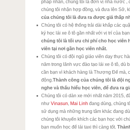
pháp nhân, chúng tôi là đơn vị nhà nước , 
chúng tôi nhận hợp đồng, và đưa lên Sở, k
của chúng tôi là đưa ra được giá thấp nh
Chúng tôi có hệ thống trải dài khắp các 
ký học lái xe ô tô gần nhất với vị trí của bạ
chúng tôi là tối ưu chi phí cho học viên
viên tại nơi gần học viên nhất.
Chúng tôi có đội ngũ giáo viên dạy thực hà
năm trong lãnh vực đào tạo lái xe ô tô, dù bạ
cần bạn vì khách hàng là Thượng Đế mà, c
động.
Thành công của chúng tôi là đội n
nghe và thấu hiểu học viên, để đưa ra gi
Chúng tôi có dàn xe mới nhất năm 2015, đ
như
Vinasun
,
Mai Linh
đang dùng, chúng t
sử dụng mà những trung tâm khác đang dùn
chúng tôi khuyến khích các bạn học với ch
bạn muốn học để lái taxi thì càng tốt.
Thành