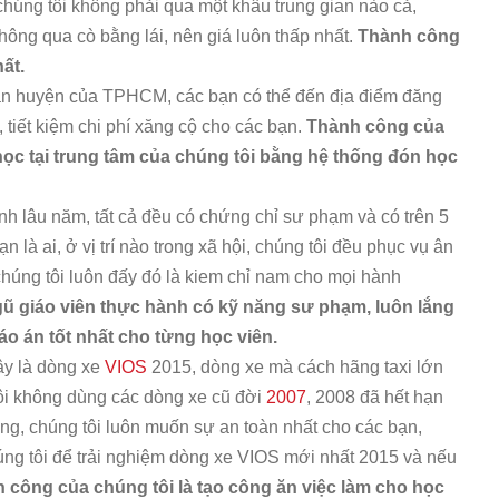
chúng tôi không phải qua một khâu trung gian nào cả,
hông qua cò bằng lái, nên giá luôn thấp nhất.
Thành công
ất.
quận huyện của TPHCM, các bạn có thể đến địa điểm đăng
n, tiết kiệm chi phí xăng cộ cho các bạn.
Thành công của
 học tại trung tâm của chúng tôi bằng hệ thống đón học
nh lâu năm, tất cả đều có chứng chỉ sư phạm và có trên 5
n là ai, ở vị trí nào trong xã hội, chúng tôi đều phục vụ ân
húng tôi luôn đấy đó là kiem chỉ nam cho mọi hành
gũ giáo viên thực hành có kỹ năng sư phạm, luôn lắng
áo án tốt nhất cho từng học viên.
ây là dòng xe
VIOS
2015, dòng xe mà cách hãng taxi lớn
ôi không dùng các dòng xe cũ đời
2007
, 2008 đã hết hạn
g, chúng tôi luôn muốn sự an toàn nhất cho các bạn,
úng tôi để trải nghiệm dòng xe VIOS mới nhất 2015 và nếu
 công của chúng tôi là tạo công ăn việc làm cho học