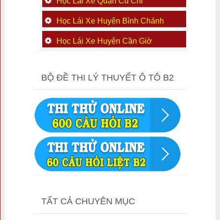
Học Lái Xe Quận Củ Chi
Học Lái Xe Huyện Bình Chánh
Học Lái Xe Huyện Cần Giờ
BỘ ĐỀ THI LÝ THUYẾT Ô TÔ B2
TẤT CẢ CHUYÊN MỤC