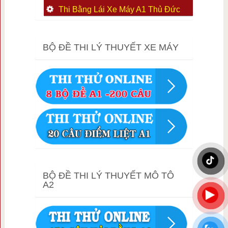
Thi Bằng Lái Xe Máy A1 Thủ Đức
BỘ ĐỀ THI LÝ THUYẾT XE MÁY
BỘ ĐỀ THI LÝ THUYẾT MÔ TÔ
A2