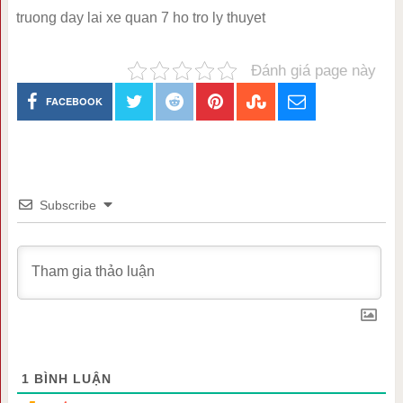
truong day lai xe quan 7 ho tro ly thuyet
Đánh giá page này
FACEBOOK
Subscribe
1
BÌNH LUẬN