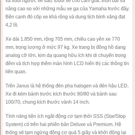
và vuốt ngược về sau. Đuôi xe cho cảm giác thon dài và
nâng cao so với những mẫu xe ga của Yamaha trước đây.
Bên cạnh đó cốp xe khá rộng và dung tích bình xăng đạt
4,2 lít.
Xe dài 1.850 mm, rộng 705 mm, chiều cao yên xe 770
mm, trọng lượng ở mức 97 kg. Xe trang bị đồng hồ dạng
analog cỡ lớn, kim dạ quang hữu ích khi di chuyển trong
đêm và tích hợp thêm màn hình LCD hiển thị các thông tin
liên quan.
Trên Janus là hệ thống đèn pha halogen và đèn hậu LED.
Xe đi kèm bánh trước kích thước 80/80 và bánh sau
100/70, chung kích thước vành 14 inch.
Tính năng tiện ích ngắt động cơ tạm thời SSS (Star/Stop
System) có trên hai phiên bản Deluxe và Premium. Hệ
thống sẽ tạm ngừng động cơ quá 5 giây và khởi động lại