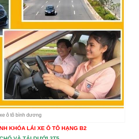
 xe ô tô bình dương
NH KHÓA LÁI XE Ô TÔ HẠNG B2
9 CHỔ VÀ TẢI DƯỚI 3T5