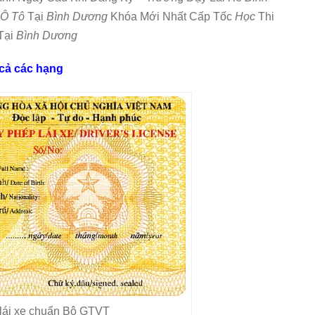
 Ô Tô
Tại
Bình Dương
Khóa Mới Nhất Cấp Tốc
Học
Thi
Tại
Bình Dương
 cả các hạng
 lái xe chuẩn Bộ GTVT