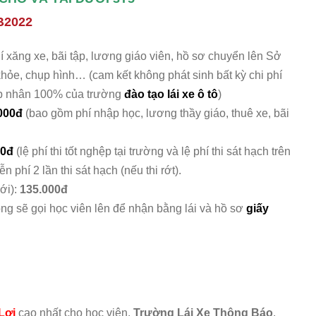
B2022
í xăng xe, bãi tập, lương giáo viên, hồ sơ chuyển lên Sở
 khỏe, chụp hình… (cam kết không phát sinh bất kỳ chi phí
p nhân 100% của trường
đào tạo lái xe ô tô
)
000đ
(bao gồm phí nhập học, lương thầy giáo, thuê xe, bãi
00đ
(lệ phí thi tốt nghệp tại trường và lệ phí thi sát hạch trên
phí 2 lần thi sát hạch (nếu thi rớt).
ới):
135.000đ
òng sẽ gọi học viên lên để nhận bằng lái và hồ sơ
giấy
Lợi
cao nhất cho học viên.
Trường Lái Xe Thông Báo
.