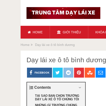
HOME
GIỚI THIỆU
KHÓA
Home
Dạy lái xe ô tô bình dương
Dạy lái xe ô tô bình dươn
FACEBOOK
Contents
TẠI SAO BẠN CHỌN TRƯỜNG
DẠY LÁI XE Ô TÔ CHÚNG TÔI
NHỮNG GÌ TRƯỜNG CHÚNG