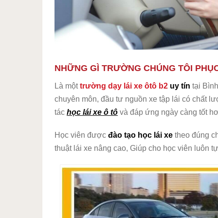
NHỮNG GÌ TRƯỜNG CHÚNG TÔI PHỤC
Là một
trường dạy lái xe ôtô b2
uy tín
tại Bình
chuyên môn, đầu tư nguồn xe tập lái có chất l
tác
học lái xe ô tô
và đáp ứng ngày càng tốt h
Học viên được
đào tạo học lái xe
theo đúng c
thuật lái xe nâng cao, Giúp cho học viên luôn tự