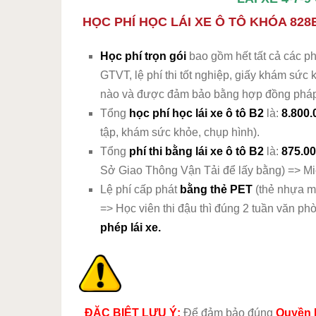
HỌC PHÍ HỌC LÁI XE Ô TÔ KHÓA 828
Học phí trọn gói
bao gồm hết tất cả các ph
GTVT, lệ phí thi tốt nghiệp, giấy khám sức
nào và được đảm bảo bằng hợp đồng phá
Tổng
học phí học lái xe ô tô B2
là:
8.800.
tập, khám sức khỏe, chụp hình).
Tổng
phí thi bằng lái xe ô tô B2
là:
875.0
Sở Giao Thông Vận Tải để lấy bằng) => Miễn 
Lệ phí cấp phát
bằng thẻ PET
(thẻ nhựa m
=> Học viên thi đậu thì đúng 2 tuần văn ph
phép lái xe.
ĐẶC BIỆT LƯU Ý:
Để đảm bảo đúng
Quyền 