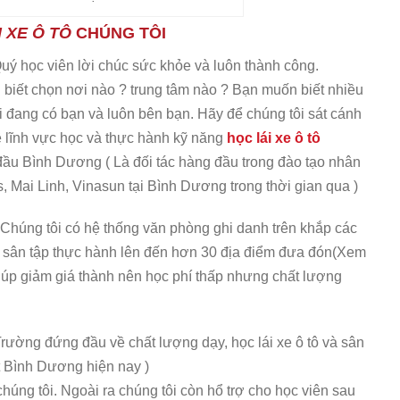
 XE Ô TÔ
CHÚNG TÔI
 Quý học viên lời chúc sức khỏe và luôn thành công.
 biết chọn nơi nào ? trung tâm nào ? Bạn muốn biết nhiều
i đang có bạn và luôn bên bạn. Hãy để chúng tôi sát cánh
 lĩnh vực học và thực hành kỹ năng
học lái xe ô tô
đầu Bình Dương ( Là đối tác hàng đầu trong đào tạo nhân
, Mai Linh, Vinasun tại Bình Dương trong thời gian qua )
 Chúng tôi có hệ thống văn phòng ghi danh trên khắp các
g sân tập thực hành lên đến hơn 30 địa điểm đưa đón(Xem
ó giúp giảm giá thành nên học phí thấp nhưng chất lượng
rường đứng đầu về chất lượng dạy, học lái xe ô tô và sân
ất Bình Dương hiện nay )
chúng tôi. Ngoài ra chúng tôi còn hổ trợ cho học viên sau