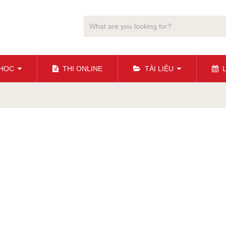
 HỌC
THI ONLINE
TÀI LIỆU
L
g