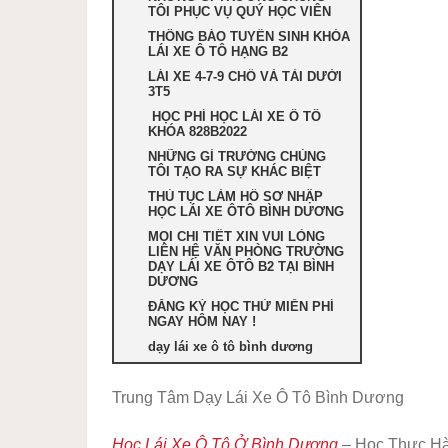
TÔI PHỤC VỤ QUÝ HỌC VIÊN
THÔNG BÁO TUYỂN SINH KHÓA
LÁI XE Ô TÔ HẠNG B2
LÁI XE 4-7-9 CHỔ VÀ TẢI DƯỚI
3T5
HỌC PHÍ HỌC LÁI XE Ô TÔ
KHÓA 828B2022
NHỮNG GÌ TRƯỜNG CHÚNG
TÔI TẠO RA SỰ KHÁC BIỆT
THỦ TỤC LÀM HỒ SƠ NHẬP
HỌC LÁI XE ÔTÔ BÌNH DƯƠNG
MỌI CHI TIẾT XIN VUI LÒNG
LIÊN HỆ VĂN PHÒNG TRƯỜNG
DẠY LÁI XE ÔTÔ B2 TẠI BÌNH
DƯƠNG
ĐĂNG KÝ HỌC THỬ MIỄN PHÍ
NGAY HÔM NAY !
dạy lái xe ô tô bình dương
Trung Tâm Dạy Lái Xe Ô Tô Bình Dương
Học Lái Xe Ô Tô Ở Bình Dương
– Học Thực Hà