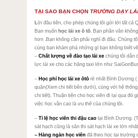
TẠI SAO BẠN CHỌN
TRƯỜNG DẠY LÁI
L
ời đầu tiên, cho phép chúng tôi gửi tới tất cả
Bạn muốn
học lái xe ô tô
. Bạn phân vân không
hơn .Bạn không cần phải nghỉ đi đâu. Chúng tô
cùng bạn khám phá những gì bạn không biết về
–
Chất lượng về đào tạo lái xe
chúng tôi dẫn 
lực lái xe cho các hãng taxi lớn như SaiGonBus
–
Học phí học lái xe ôtô
rẻ nhất Bình Dương (
quận(Xem chi tiết bên dưới), cùng với hệ thốn
chi tiết). Thuận tiện cho học viên đi lại qua đ
việc học vẫn cao là ưu thế của chúng tôi.
–
Tỉ lệ học viên thi đậu cao
tại Bình Dương. (T
sát hạch cũng là sân thi sát hạch lái xe lớn nh
– Hàng ngàn học viên
đã theo học tại trường 