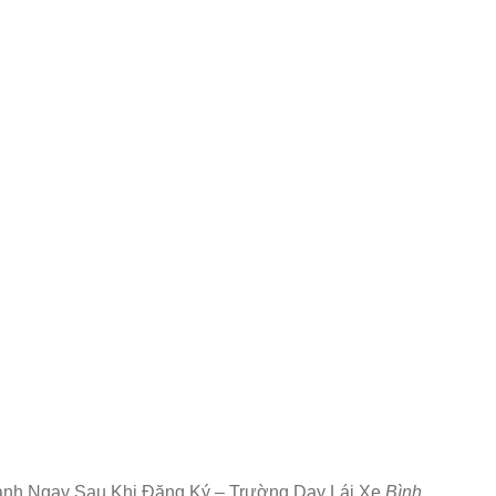
nh Ngay Sau Khi Đăng Ký – Trường Dạy Lái Xe
Bình