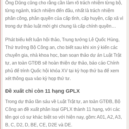
Ông Dũng cũng cho rằng cần làm rõ trách nhiệm từng bộ,
từng ngành, trách nhiệm đến đâu, nhất là trách nhiệm
phân công, phân quyền của cấp tỉnh, cấp huyện, cấp xã vì
trong dự thảo luật mới ghi chung là cấp chính quyền…
Phát biểu kết luận hội thảo, Trung tướng Lê Quốc Hùng,
Thứ trưởng Bộ Công an, cho biết sau khi xin ý kiến các
chuyên gia, nhà khoa học, ban soạn thảo dự án Luật Trật
tự, an toàn GTĐB sẽ hoàn thiện dự thảo, báo cáo Chính
phủ để trình Quốc hội khóa XV tại kỳ họp thứ ba để xem
xét thông qua vào kỳ họp thứ tư.
Đề xuất chỉ còn 11 hạng GPLX
Trong dự thảo lần sáu về Luật Trật tự, an toàn GTĐB, Bộ
Công an đề xuất phân loại GPLX thành 11 hạng, với các
tên gọi có sự khác biệt so với hiện nay, gồm: A01, A2, A3,
B, C, D2, D, BE, CE, D2E và DE.