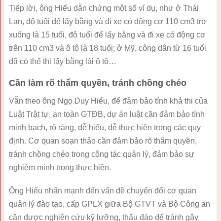
Tiếp lời, ông Hiểu dẫn chứng một số ví dụ, như ở Thái
Lan, độ tuổi để lấy bằng và đi xe có động cơ 110 cm3 trở
xuống là 15 tuổi, độ tuổi để lấy bằng và đi xe có động cơ
trên 110 cm3 và ô tô là 18 tuổi; ở Mỹ, công dân từ 16 tuổi
đã có thể thi lấy bằng lái ô tô…
Cần làm rõ thẩm quyền, tránh chồng chéo
Vẫn theo ông Ngọ Duy Hiểu, để đảm bảo tính khả thi của
Luật Trật tự, an toàn GTĐB, dự án luật cần đảm bảo tính
minh bạch, rõ ràng, dễ hiểu, dễ thực hiện trong các quy
định. Cơ quan soạn thảo cần đảm bảo rõ thẩm quyền,
tránh chồng chéo trong công tác quản lý, đảm bảo sự
nghiêm minh trong thực hiện.
Ông Hiểu nhấn mạnh đến vấn đề chuyển đổi cơ quan
quản lý đào tạo, cấp GPLX giữa Bộ GTVT và Bộ Công an
cần được nghiên cứu kỹ lưỡng, thấu đáo để tránh gây