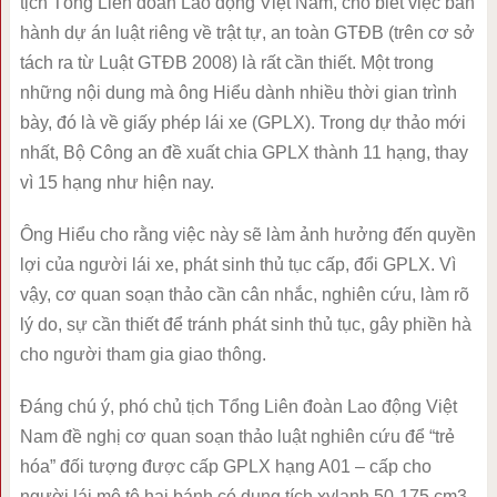
tịch Tổng Liên đoàn Lao động Việt Nam, cho biết việc ban
hành dự án luật riêng về trật tự, an toàn GTĐB (trên cơ sở
tách ra từ Luật GTĐB 2008) là rất cần thiết. Một trong
những nội dung mà ông Hiểu dành nhiều thời gian trình
bày, đó là về giấy phép lái xe (GPLX). Trong dự thảo mới
nhất, Bộ Công an đề xuất chia GPLX thành 11 hạng, thay
vì 15 hạng như hiện nay.
Ông Hiểu cho rằng việc này sẽ làm ảnh hưởng đến quyền
lợi của người lái xe, phát sinh thủ tục cấp, đổi GPLX. Vì
vậy, cơ quan soạn thảo cần cân nhắc, nghiên cứu, làm rõ
lý do, sự cần thiết để tránh phát sinh thủ tục, gây phiền hà
cho người tham gia giao thông.
Đáng chú ý, phó chủ tịch Tổng Liên đoàn Lao động Việt
Nam đề nghị cơ quan soạn thảo luật nghiên cứu để “trẻ
hóa” đối tượng được cấp GPLX hạng A01 – cấp cho
người lái mô tô hai bánh có dung tích xylanh 50-175 cm3.