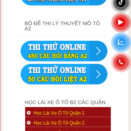
BỘ ĐỀ THI LÝ THUYẾT MÔ TÔ
A2
HỌC LÁI XE Ô TÔ B2 CÁC QUẬN
Học Lái Xe Ô Tô Quận 1
Học Lái Xe Ô Tô Quận 2