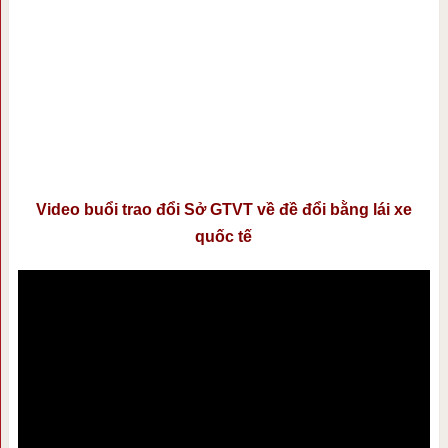
Video buổi trao đổi Sở GTVT về đề đổi bằng lái xe
quốc tế