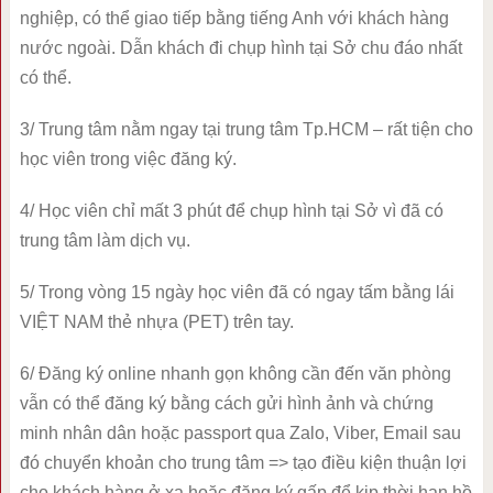
nghiệp, có thể giao tiếp bằng tiếng Anh với khách hàng
nước ngoài. Dẫn khách đi chụp hình tại Sở chu đáo nhất
có thể.
3/ Trung tâm nằm ngay tại trung tâm Tp.HCM – rất tiện cho
học viên trong việc đăng ký.
4/ Học viên chỉ mất 3 phút để chụp hình tại Sở vì đã có
trung tâm làm dịch vụ.
5/ Trong vòng 15 ngày học viên đã có ngay tấm bằng lái
VIỆT NAM thẻ nhựa (PET) trên tay.
6/ Đăng ký online nhanh gọn không cần đến văn phòng
vẫn có thể đăng ký bằng cách gửi hình ảnh và chứng
minh nhân dân hoặc passport qua Zalo, Viber, Email sau
đó chuyển khoản cho trung tâm => tạo điều kiện thuận lợi
cho khách hàng ở xa hoặc đăng ký gấp để kịp thời hạn hồ