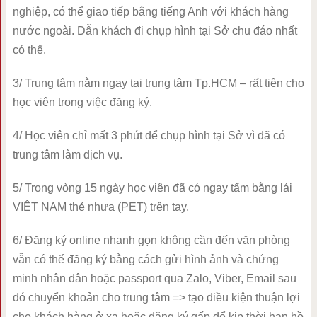
nghiệp, có thể giao tiếp bằng tiếng Anh với khách hàng
nước ngoài. Dẫn khách đi chụp hình tại Sở chu đáo nhất
có thể.
3/ Trung tâm nằm ngay tại trung tâm Tp.HCM – rất tiện cho
học viên trong việc đăng ký.
4/ Học viên chỉ mất 3 phút để chụp hình tại Sở vì đã có
trung tâm làm dịch vụ.
5/ Trong vòng 15 ngày học viên đã có ngay tấm bằng lái
VIỆT NAM thẻ nhựa (PET) trên tay.
6/ Đăng ký online nhanh gọn không cần đến văn phòng
vẫn có thể đăng ký bằng cách gửi hình ảnh và chứng
minh nhân dân hoặc passport qua Zalo, Viber, Email sau
đó chuyển khoản cho trung tâm => tạo điều kiện thuận lợi
cho khách hàng ở xa hoặc đăng ký gấp để kịp thời hạn hồ