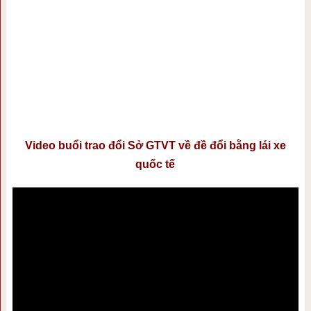
Video buổi trao đổi Sở GTVT về đề đổi bằng lái xe
quốc tế