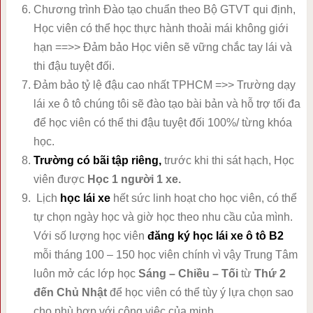
Chương trình Đào tạo chuẩn theo Bộ GTVT qui định,
Học viên có thể học thực hành thoải mái không giới
hạn ==>> Đảm bảo Học viên sẽ vững chắc tay lái và
thi đậu tuyệt đối.
Đảm bảo tỷ lệ đậu cao nhất TPHCM =>> Trường dạy
lái xe ô tô chúng tôi sẽ đào tạo bài bản và hỗ trợ tối đa
để học viên có thể thi đậu tuyệt đối 100%/ từng khóa
học.
Trường
có bãi tập riêng,
trước khi thi sát hạch, Học
viên được
Học 1 người 1 xe.
Lịch
học lái xe
hết sức linh hoạt cho học viên, có thể
tự chọn ngày học và giờ học theo nhu cầu của mình.
Với số lượng học viên
đăng ký học lái xe ô tô B2
mỗi tháng 100 – 150 học viên chính vì vậy Trung Tâm
luôn mở các lớp học
Sáng – Chiều – Tối
từ
Thứ 2
đến Chủ Nhật
để học viên có thể tùy ý lựa chọn sao
cho phù hợp với công việc của minh.