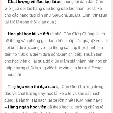
–
Chất lượng về đào tạo lái xe
chúng tôi dẫn đầu Cần
Giờ ( Là đối tác hàng đầu trong đào tạo nhân lực lái xe
cho các hãng taxi lớn như SaiGonBus, Mai Linh, Vinasun
tại HCM trong thời gian qua )
–
Học phí học lái xe ôtô
rẻ nhất Cần Giờ ( Chúng tôi có
hệ thống văn phòng ghi danh trên khắp các quận(Xem chi
tiết bên dưới), cùng với hệ thống sân tập thực hành lên
đến hơn 30 địa điểm đưa đón(Xem chi tiết). Thuận tiện
cho học viên đi lại qua đó giúp giảm giá thành nên học phí
thấp nhưng chất lượng việc học vẫn cao là ưu thế của
chúng tôi.
–
Tỉ lệ học viên thi đậu cao
tại Cần Giờ (Trường đứng
đầu về chất lượng dạy, học lái xe ô tô và sân sát hạch
cũng là sân thi sát hạch lái xe lớn nhất HCM hiện nay )
– Hàng ngàn học viên
đã theo học tại trường chúng tôi.