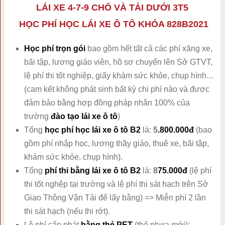
LÁI XE 4-7-9 CHỔ VÀ TẢI DƯỚI 3T5
HỌC PHÍ HỌC LÁI XE Ô TÔ KHÓA 828B2021
Học phí trọn gói
bao gồm hết tất cả các phí xăng xe,
bãi tập, lương giáo viên, hồ sơ chuyển lên Sở GTVT,
lệ phí thi tốt nghiệp, giấy khám sức khỏe, chụp hình…
(cam kết không phát sinh bất kỳ chi phí nào và được
đảm bảo bằng hợp đồng pháp nhân 100% của
trường
đào tạo lái xe ô tô
)
Tổng
học phí học lái xe ô tô B2
là:
5
.800.000đ
(bao
gồm phí nhập học, lương thầy giáo, thuê xe, bãi tập,
khám sức khỏe, chụp hình).
Tổng
phí thi bằng lái xe ô tô B2
là:
8
75.000đ
(lệ phí
thi tốt nghệp tại trường và lệ phí thi sát hạch trên Sở
Giao Thông Vận Tải để lấy bằng) => Miễn phí 2 lần
thi sát hạch (nếu thi rớt).
Lệ phí cấp phát
bằng thẻ PET
(thẻ nhựa mới):