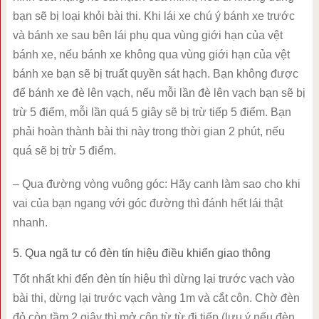
bạn sẽ bị loại khỏi bài thi. Khi lái xe chú ý bánh xe trước
và bánh xe sau bên lái phụ qua vùng giới hạn của vệt
bánh xe, nếu bánh xe không qua vùng giới hạn của vệt
bánh xe bạn sẽ bị truất quyền sát hạch. Bạn không được
để bánh xe đè lên vạch, nếu mỗi lần đè lên vạch bạn sẽ bị
trừ 5 điểm, mỗi lần quá 5 giây sẽ bị trừ tiếp 5 điểm. Bạn
phải hoàn thành bài thi này trong thời gian 2 phút, nếu
quá sẽ bị trừ 5 điểm.
– Qua đường vòng vuông góc: Hãy canh làm sao cho khi
vai của bạn ngang với góc đường thì đánh hết lái thật
nhanh.
5. Qua ngã tư có đèn tín hiệu điều khiển giao thông
Tốt nhất khi đến đèn tín hiệu thì dừng lại trước vạch vào
bài thi, dừng lại trước vạch vàng 1m và cắt côn. Chờ đèn
đỏ còn tầm 2 giây thì mở côn từ từ đi tiếp (lưu ý nếu đèn