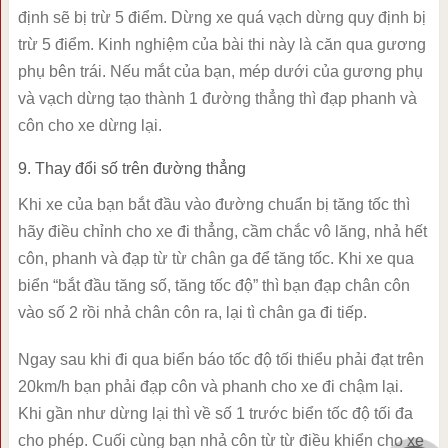
định sẽ bị trừ 5 điểm. Dừng xe quá vạch dừng quy định bị
trừ 5 điểm. Kinh nghiệm của bài thi này là căn qua gương
phụ bên trái. Nếu mắt của bạn, mép dưới của gương phụ
và vạch dừng tạo thành 1 đường thẳng thì đạp phanh và
côn cho xe dừng lại.
9. Thay đổi số trên đường thẳng
Khi xe của bạn bắt đầu vào đường chuẩn bị tăng tốc thì
hãy điều chỉnh cho xe đi thẳng, cầm chắc vô lăng, nhả hết
côn, phanh và đạp từ từ chân ga để tăng tốc. Khi xe qua
biển “bắt đầu tăng số, tăng tốc độ” thì bạn đạp chân côn
vào số 2 rồi nhả chân côn ra, lại tì chân ga đi tiếp.
Ngay sau khi đi qua biển báo tốc độ tối thiểu phải đạt trên
20km/h bạn phải đạp côn và phanh cho xe đi chậm lại.
Khi gần như dừng lại thì về số 1 trước biển tốc độ tối đa
cho phép. Cuối cùng bạn nhả côn từ từ điều khiển cho xe