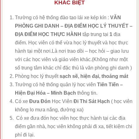
KHÁC BIỆT
Trường có hệ thống đào tạo lái xe kép kín :
VĂN
PHÒNG GHI DANH – ĐỊA ĐIỂM HỌC LÝ THUYẾT –
ĐỊA ĐIỂM HỌC THỰC HÀNH
tập trung tại
1
địa
điểm. Học viên có thể vừa học lý thuyết và học thực
hành tại một nơi.Là nơi trao dồi – học hỏi – giao lưu
với các học viên và giáo viên khác.(Không như một
số trung tâm khác chỉ đặc thù là văn phòng ghi danh )
Phòng học lý thuyết
sạch sẽ, hiện đại, thoáng mát
Trường có hệ thống quản lý học viên
Tiên Tiến –
Hiện Đại Hóa – Minh Bạch
thông tin.
Có xe
Đưa Đón
Học Viên
Đi Thi Sát Hạch
( học viên
không lo mưa nắng, đường xa)
Có xe đưa đón học viên học thực hành tại các địa
điểm gần nhà, học viên không phải đi xa, tiết kiệm chi
phí đi lại.