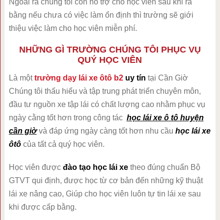
Ngoài ra chúng tôi còn hổ trợ cho học viên sau khi ra
bằng nếu chưa có việc làm ổn định thì trường sẽ giới
thiệu việc làm cho học viên miễn phí.
NHỮNG GÌ TRƯỜNG CHÚNG TÔI PHỤC VỤ
QUÝ HỌC VIÊN
Là một
trường dạy lái xe ôtô b2
uy tín
tại Cần Giờ
Chúng tôi thấu hiểu và tập trung phát triển chuyên môn,
đầu tư nguồn xe tập lái có chất lượng cao nhằm phục vụ
ngày cằng tốt hơn trong công tác
học lái xe ô tô huyện
cần giờ
và đáp ứng ngày càng tốt hơn nhu cầu
học lái xe
ôtô
của tất cả quý học viên.
Học viên được
đào tạo học lái xe
theo đúng chuẩn Bộ
GTVT qui định, được học từ cơ bản đến những kỹ thuật
lái xe nâng cao, Giúp cho học viên luôn tự tin lái xe sau
khi được cấp bằng.