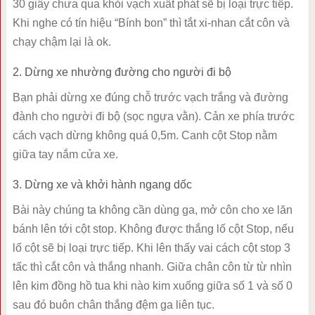
30 giây chưa qua khỏi vạch xuất phát sẽ bị loại trực tiếp.
Khi nghe có tín hiệu “Bính bon” thì tắt xi-nhan cắt côn và
chạy chậm lại là ok.
2. Dừng xe nhường đường cho người đi bộ
Bạn phải dừng xe đúng chỗ trước vạch trắng và đường
đành cho người đi bộ (sọc ngựa vằn). Cản xe phía trước
cách vạch dừng không quá 0,5m. Canh cột Stop nằm
giữa tay nắm cửa xe.
3. Dừng xe và khởi hành ngang dốc
Bài này chúng ta không cần dùng ga, mở côn cho xe lăn
bánh lên tới cột stop. Không được thắng lố cột Stop, nếu
lố cột sẽ bị loại trực tiếp. Khi lên thấy vai cách cột stop 3
tấc thì cắt côn và thắng nhanh. Giữa chân côn từ từ nhìn
lên kim đồng hồ tua khi nào kim xuống giữa số 1 và số 0
sau đó buôn chân thắng đệm ga liên tục.