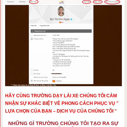
HÃY CÙNG TRƯỜNG DẠY LÁI XE CHÚNG TÔI CẢM
NHẬN SỰ KHÁC BIỆT VỀ PHONG CÁCH PHỤC VỤ ”
LỰA CHỌN CỦA BẠN – DỊCH VỤ CỦA CHÚNG TÔI “
NHỮNG GÌ TRƯỜNG CHÚNG TÔI TẠO RA SỰ