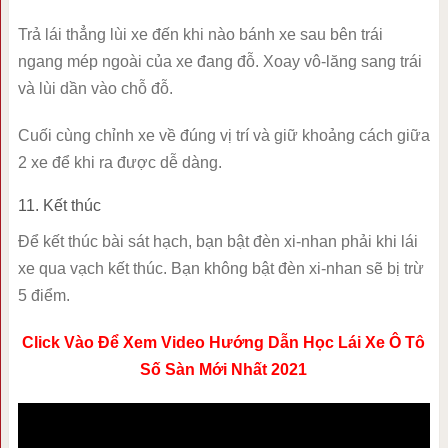
Trả lái thẳng lùi xe đến khi nào bánh xe sau bên trái
ngang mép ngoài của xe đang đỗ. Xoay vô-lăng sang trái
và lùi dần vào chỗ đỗ.
Cuối cùng chỉnh xe về đúng vị trí và giữ khoảng cách giữa
2 xe để khi ra được dễ dàng.
11. Kết thúc
Để kết thúc bài sát hạch, bạn bật đèn xi-nhan phải khi lái
xe qua vạch kết thúc. Bạn không bật đèn xi-nhan sẽ bị trừ
5 điểm.
Click Vào Để Xem Video Hướng Dẫn Học Lái Xe Ô Tô
Số Sàn Mới Nhất 2021