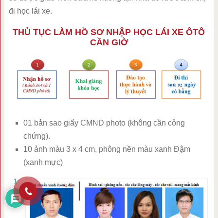
đi học lái xe.
THỦ TỤC LÀM HỒ SƠ NHẬP HỌC LÁI XE ÔTÔ
CẦN GIỜ
01 bản sao giấy CMND photo (không cần công
chứng).
10 ảnh màu 3 x 4 cm, phông nền màu xanh Đậm
(xanh mực)
1