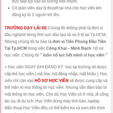
trực tiếp tùy vào số lượng mỗi nhóm.
Có giáo viên dạy lý thuyết tại nhà cho học viên khi
đăng ký từ 2 người trở lên.
TRƯỜNG DẠY LÁI XE
Chúng tôi không phải là đơn vị
đầu nghành trong lĩnh vực đào tạo lái xe ô tô tại Tp.HCM,
Nhưng chúng tôi tự hào là
đơn vị Tiên Phong Đầu Tiên
Tại Tp.HCM
trong việc
Công Khai – Minh Bạch
hồ sơ
học viên. Chúng tôi
” luôn nỗ lực hết mình vì học viên “
+ Học viên NGAY KHI ĐĂNG KÝ học tại trường sẽ được
cấp thẻ học viên ( mã lớp, mã đăng nhập, mật khẩu ). Học
viên chỉ cần vào
HỒ SƠ HỌC VIÊN
sẽ được cung cấp và
thể hiện rỏ mọi thông tin học viên. Nhưng vẫn đảm bảo bí
mật thông tin học viên. Cho dù Học Viên có ở nhà, đi công
tác xa, đi du lịch, Học Viên dùng máy tính bàn, laptop,
điện thoại Học Viên đều có thể kiểm tra và xem tiến trình