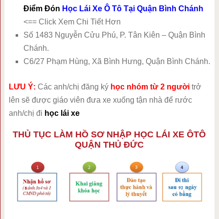
Điểm Đón
Học Lái Xe Ô Tô Tại Quận Bình Chánh
<== Click Xem Chi Tiết Hơn
Số 1483 Nguyễn Cửu Phú, P. Tân Kiên – Quận Bình
Chánh.
C6/27 Phạm Hùng, Xã Bình Hưng, Quận Bình Chánh.
LƯU Ý:
Các anh/chị đăng ký
học nhóm từ 2 người
trở
lên sẽ được giáo viên đưa xe xuống tận nhà để rước
anh/chị đi
học lái xe
THỦ TỤC LÀM HỒ SƠ NHẬP HỌC LÁI XE ÔTÔ
QUẬN THỦ ĐỨC