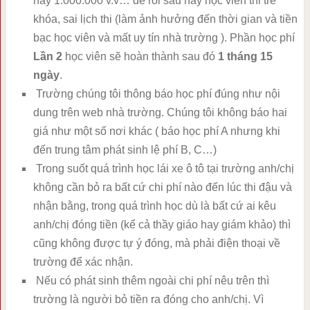
hay 1.000.000 v.v… để rồi sau này học viên thi trể
khóa, sai lịch thi (làm ảnh hưởng đến thời gian và tiền
bạc học viên và mất uy tín nhà trường ). Phần học phí
Lần 2
học viên sẽ hoàn thành sau đó
1 tháng 15
ngày
.
Trường chúng tôi thông báo học phí đúng như nội
dung trên web nhà trường. Chúng tôi không báo hai
giá như một số nơi khác ( báo học phí A nhưng khi
đến trung tâm phát sinh lệ phí B, C…)
Trong suốt quá trình học lái xe ô tô tại trường anh/chị
không cần bỏ ra bất cứ chi phí nào đến lúc thi đậu và
nhận bằng, trong quá trình học dù là bất cứ ai kêu
anh/chị đóng tiền (kể cả thầy giáo hay giám khảo) thì
cũng không được tự ý đóng, mà phải điện thoại về
trường để xác nhận.
Nếu có phát sinh thêm ngoài chi phí nêu trên thì
trường là người bỏ tiền ra đóng cho anh/chị. Vì