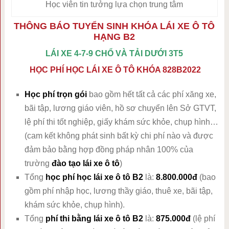
Học viên tin tưởng lựa chọn trung tâm
THÔNG BÁO TUYỂN SINH KHÓA LÁI XE Ô TÔ
HẠNG B2
LÁI XE 4-7-9 CHỔ VÀ TẢI DƯỚI 3T5
HỌC PHÍ HỌC LÁI XE Ô TÔ KHÓA 828B2022
Học phí trọn gói
bao gồm hết tất cả các phí xăng xe,
bãi tập, lương giáo viên, hồ sơ chuyển lên Sở GTVT,
lệ phí thi tốt nghiệp, giấy khám sức khỏe, chụp hình…
(cam kết không phát sinh bất kỳ chi phí nào và được
đảm bảo bằng hợp đồng pháp nhân 100% của
trường
đào tạo lái xe ô tô
)
Tổng
học phí học lái xe ô tô B2
là:
8.800.000đ
(bao
gồm phí nhập học, lương thầy giáo, thuê xe, bãi tập,
khám sức khỏe, chụp hình).
Tổng
phí thi bằng lái xe ô tô B2
là:
875.000đ
(lệ phí