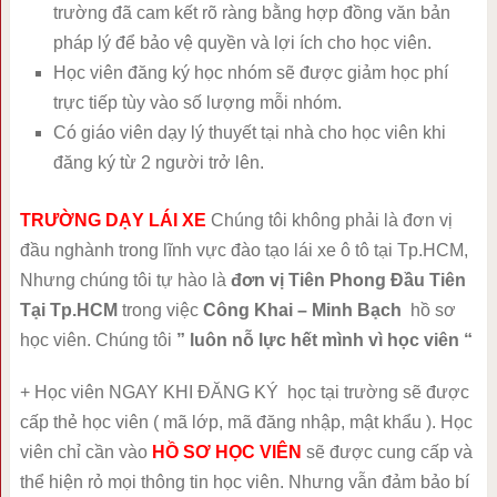
trường đã cam kết rõ ràng bằng hợp đồng văn bản
pháp lý để bảo vệ quyền và lợi ích cho học viên.
Học viên đăng ký học nhóm sẽ được giảm học phí
trực tiếp tùy vào số lượng mỗi nhóm.
Có giáo viên dạy lý thuyết tại nhà cho học viên khi
đăng ký từ 2 người trở lên.
TRƯỜNG DẠY LÁI XE
Chúng tôi không phải là đơn vị
đầu nghành trong lĩnh vực đào tạo lái xe ô tô tại Tp.HCM,
Nhưng chúng tôi tự hào là
đơn vị Tiên Phong Đầu Tiên
Tại Tp.HCM
trong việc
Công Khai – Minh Bạch
hồ sơ
học viên. Chúng tôi
” luôn nỗ lực hết mình vì học viên “
+ Học viên NGAY KHI ĐĂNG KÝ học tại trường sẽ được
cấp thẻ học viên ( mã lớp, mã đăng nhập, mật khẩu ). Học
viên chỉ cần vào
HỒ SƠ HỌC VIÊN
sẽ được cung cấp và
thể hiện rỏ mọi thông tin học viên. Nhưng vẫn đảm bảo bí