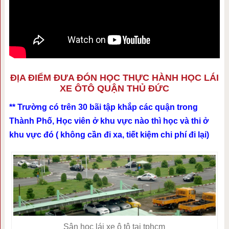
ĐỊA ĐIỂM ĐƯA ĐÓN HỌC THỰC HÀNH HỌC LÁI
XE ÔTÔ QUẬN THỦ ĐỨC
** Trường có trên 30 bãi tập khắp các quận trong
Thành Phố, Học viên ở khu vực nào thì học và thi ở
khu vực đó ( không cần đi xa, tiết kiệm chi phí đi lại)
Sân học lái xe ô tô tại tphcm