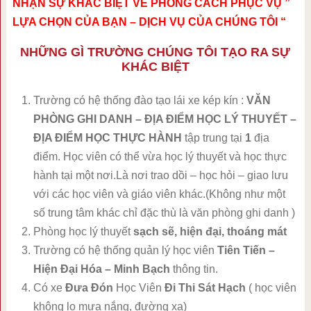
NHẬN SỰ KHÁC BIỆT VỀ PHONG CÁCH PHỤC VỤ ”
LỰA CHỌN CỦA BẠN – DỊCH VỤ CỦA CHÚNG TÔI “
NHỮNG GÌ TRƯỜNG CHÚNG TÔI TẠO RA SỰ
KHÁC BIỆT
Trường có hệ thống đào tạo lái xe kép kín :
VĂN
PHÒNG GHI DANH – ĐỊA ĐIỂM HỌC LÝ THUYẾT –
ĐỊA ĐIỂM HỌC THỰC HÀNH
tập trung tại
1
địa
điểm. Học viên có thể vừa học lý thuyết và học thực
hành tại một nơi.Là nơi trao dồi – học hỏi – giao lưu
với các học viên và giáo viên khác.(Không như một
số trung tâm khác chỉ đặc thù là văn phòng ghi danh )
Phòng học lý thuyết
sạch sẽ, hiện đại, thoáng mát
Trường có hệ thống quản lý học viên
Tiên Tiến –
Hiện Đại Hóa – Minh Bạch
thông tin.
Có xe
Đưa Đón
Học Viên
Đi Thi Sát Hạch
( học viên
không lo mưa nắng, đường xa)