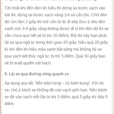
Tốt nhất khi đến đèn tín hiệu thì dừng lại trước vạch vào
bài thi, dừng lại trước vạch vàng 1m và cắt côn. Chờ đèn
đỏ còn tầm 2 giây thì mở côn từ từ đi tiếp (lưu ý nếu đèn
xanh còn 3-4 giây cũng không được đi vì khi đèn đỏ thì xe
vẫn chưa qua hết sẽ bị trừ 10 điểm). Bài thi này bạn phải
lái xe qua ngã tư trong thời gian 20 giây. Nếu quá 20 giây
từ khi đèn tín hiệu màu xanh bật sáng mà không lái xe
qua vạch kết thúc ngã tư, bị trừ 5 điểm. Quá 30 giây bạn
sẽ bị truất quyền sát hạch.
6. Lái xe qua đường vòng quanh co
Áp dụng quy tắc “tiến bám lưng – lùi bám bụng”. Khi lái
xe, chú ý bánh xe không đè vào vạch giới hạn. Nếu bánh
xe đè vào vạch mỗi lần bị trừ 5 điểm, quá 5 giây trừ tiếp 5
điểm.