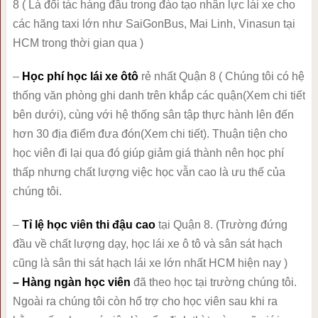
8 ( Là đối tác hàng đầu trong đào tạo nhân lực lái xe cho
các hãng taxi lớn như SaiGonBus, Mai Linh, Vinasun tại
HCM trong thời gian qua )
–
Học phí học lái xe ôtô
rẻ nhất Quận 8 ( Chúng tôi có hệ
thống văn phòng ghi danh trên khắp các quận(Xem chi tiết
bên dưới), cùng với hệ thống sân tập thực hành lên đến
hơn 30 địa điểm đưa đón(Xem chi tiết). Thuận tiện cho
học viên đi lại qua đó giúp giảm giá thành nên học phí
thấp nhưng chất lượng việc học vẫn cao là ưu thế của
chúng tôi.
–
Tỉ lệ học viên thi đậu cao
tại Quận 8. (Trường đứng
đầu về chất lượng dạy, học lái xe ô tô và sân sát hạch
cũng là sân thi sát hạch lái xe lớn nhất HCM hiện nay )
– Hàng ngàn học viên
đã theo học tại trường chúng tôi.
Ngoài ra chúng tôi còn hổ trợ cho học viên sau khi ra