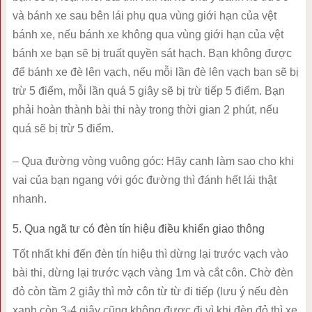
và bánh xe sau bên lái phụ qua vùng giới hạn của vệt
bánh xe, nếu bánh xe không qua vùng giới hạn của vệt
bánh xe bạn sẽ bị truất quyền sát hạch. Bạn không được
để bánh xe đè lên vạch, nếu mỗi lần đè lên vạch bạn sẽ bị
trừ 5 điểm, mỗi lần quá 5 giây sẽ bị trừ tiếp 5 điểm. Bạn
phải hoàn thành bài thi này trong thời gian 2 phút, nếu
quá sẽ bị trừ 5 điểm.
– Qua đường vòng vuông góc: Hãy canh làm sao cho khi
vai của bạn ngang với góc đường thì đánh hết lái thật
nhanh.
5. Qua ngã tư có đèn tín hiệu điều khiển giao thông
Tốt nhất khi đến đèn tín hiệu thì dừng lại trước vạch vào
bài thi, dừng lại trước vạch vàng 1m và cắt côn. Chờ đèn
đỏ còn tầm 2 giây thì mở côn từ từ đi tiếp (lưu ý nếu đèn
xanh còn 3-4 giây cũng không được đi vì khi đèn đỏ thì xe