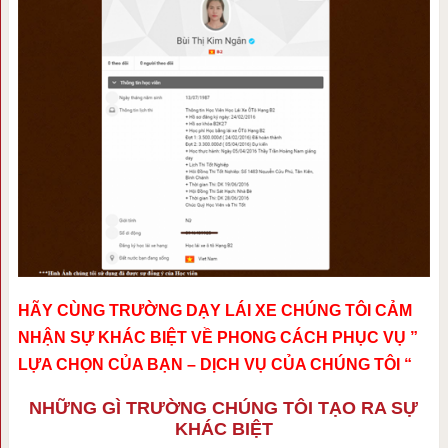
HÃY CÙNG TRƯỜNG DẠY LÁI XE CHÚNG TÔI CẢM
NHẬN SỰ KHÁC BIỆT VỀ PHONG CÁCH PHỤC VỤ ”
LỰA CHỌN CỦA BẠN – DỊCH VỤ CỦA CHÚNG TÔI “
NHỮNG GÌ TRƯỜNG CHÚNG TÔI TẠO RA SỰ
KHÁC BIỆT