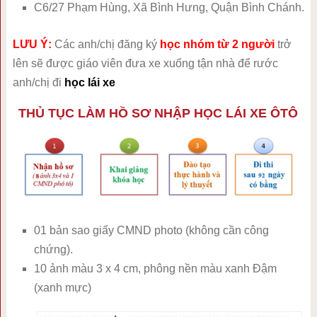
C6/27 Phạm Hùng, Xã Bình Hưng, Quận Bình Chánh.
LƯU Ý:
Các anh/chị đăng ký
học nhóm từ 2 người
trở
lên sẽ được giáo viên đưa xe xuống tận nhà để rước
anh/chị đi
học lái xe
THỦ TỤC LÀM HỒ SƠ NHẬP HỌC LÁI XE ÔTÔ
01 bản sao giấy CMND photo (không cần công
chứng).
10 ảnh màu 3 x 4 cm, phông nền màu xanh Đậm
(xanh mực)