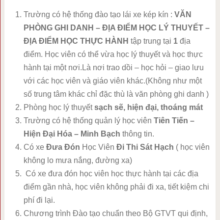
Trường có hệ thống đào tạo lái xe kép kín :
VĂN
PHÒNG GHI DANH – ĐỊA ĐIỂM HỌC LÝ THUYẾT –
ĐỊA ĐIỂM HỌC THỰC HÀNH
tập trung tại
1
địa
điểm. Học viên có thể vừa học lý thuyết và học thực
hành tại một nơi.Là nơi trao dồi – học hỏi – giao lưu
với các học viên và giáo viên khác.(Không như một
số trung tâm khác chỉ đặc thù là văn phòng ghi danh )
Phòng học lý thuyết
sạch sẽ, hiện đại, thoáng mát
Trường có hệ thống quản lý học viên
Tiên Tiến –
Hiện Đại Hóa – Minh Bạch
thông tin.
Có xe
Đưa Đón
Học Viên
Đi Thi Sát Hạch
( học viên
không lo mưa nắng, đường xa)
Có xe đưa đón học viên học thực hành tại các địa
điểm gần nhà, học viên không phải đi xa, tiết kiệm chi
phí đi lại.
Chương trình Đào tạo chuẩn theo Bộ GTVT qui định,