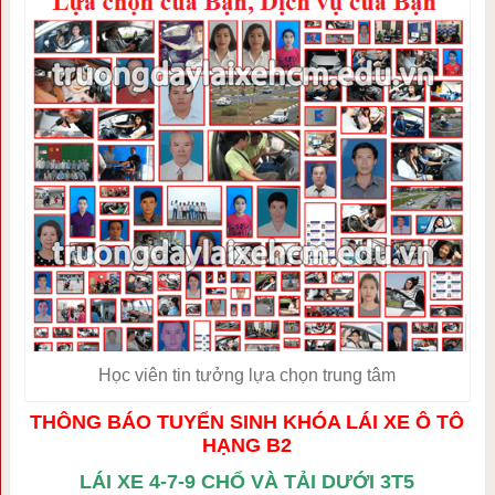
Học viên tin tưởng lựa chọn trung tâm
THÔNG BÁO TUYỂN SINH KHÓA LÁI XE Ô TÔ
HẠNG B2
LÁI XE 4-7-9 CHỔ VÀ TẢI DƯỚI 3T5