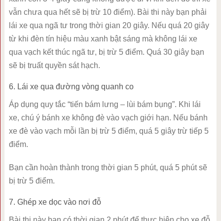
vẫn chưa qua hết sẽ bị trừ 10 điểm). Bài thi này bạn phải
lái xe qua ngã tư trong thời gian 20 giây. Nếu quá 20 giây
từ khi đèn tín hiệu màu xanh bật sáng mà không lái xe
qua vạch kết thúc ngã tư, bị trừ 5 điểm. Quá 30 giây bạn
sẽ bị truất quyền sát hạch.
6. Lái xe qua đường vòng quanh co
Áp dụng quy tắc “tiến bám lưng – lùi bám bụng”. Khi lái
xe, chú ý bánh xe không đè vào vạch giới hạn. Nếu bánh
xe đè vào vạch mỗi lần bị trừ 5 điểm, quá 5 giây trừ tiếp 5
điểm.
Bạn cần hoàn thành trong thời gian 5 phút, quá 5 phút sẽ
bị trừ 5 điểm.
7. Ghép xe dọc vào nơi đỗ
Bài thi này bạn có thời gian 2 phút để thực hiện cho xe đỗ