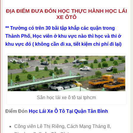
ĐỊA ĐIỂM ĐƯA ĐÓN HỌC THỰC HÀNH HỌC LÁI
XE ÔTÔ
** Trường có trên 30 bãi tập khắp các quận trong
Thành Phố, Học viên ở khu vực nào thì học và thi ở
khu vực đó ( không cần đi xa, tiết kiệm chi phí đi lại)
Sân học lái xe ô tô tại tphcm
Điểm Đón
Học Lái Xe Ô Tô Tại Quận Tân Bình
Công viên Lê Thị Riêng, Cách Mạng Tháng 8,