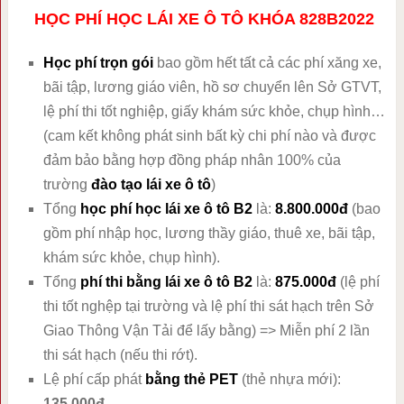
HỌC PHÍ HỌC LÁI XE Ô TÔ KHÓA 828B2022
Học phí trọn gói
bao gồm hết tất cả các phí xăng xe,
bãi tập, lương giáo viên, hồ sơ chuyển lên Sở GTVT,
lệ phí thi tốt nghiệp, giấy khám sức khỏe, chụp hình…
(cam kết không phát sinh bất kỳ chi phí nào và được
đảm bảo bằng hợp đồng pháp nhân 100% của
trường
đào tạo lái xe ô tô
)
Tổng
học phí học lái xe ô tô B2
là:
8.800.000đ
(bao
gồm phí nhập học, lương thầy giáo, thuê xe, bãi tập,
khám sức khỏe, chụp hình).
Tổng
phí thi bằng lái xe ô tô B2
là:
875.000đ
(lệ phí
thi tốt nghệp tại trường và lệ phí thi sát hạch trên Sở
Giao Thông Vận Tải để lấy bằng) => Miễn phí 2 lần
thi sát hạch (nếu thi rớt).
Lệ phí cấp phát
bằng thẻ PET
(thẻ nhựa mới):
135.000đ