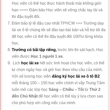
Học viên có thể học thực hành thoải mái không giới
hạn ==>> Đảm bảo Học viên sẽ vững chắc tay lái và
thi đậu tuyệt đối.
Đảm bảo tỷ lệ đậu cao nhất TPHCM =>> Trường dạy
lái xe ô tô chúng tôi sẽ đào tạo bài bản và hỗ trợ tối đa
để học viên có thể thi đậu tuyệt đối 100%/ từng khóa
học.
Trường
có bãi tập riêng,
trước khi thi sát hạch, Học
viên được
Học 1 người 1 xe.
Lịch
học lái xe
hết sức linh hoạt cho học viên, có thể
tự chọn ngày học và giờ học theo nhu cầu của mình.
Với số lượng học viên
đăng ký học lái xe ô tô B2
mỗi tháng 100 – 150 học viên chính vì vậy Trung Tâm
luôn mở các lớp học
Sáng – Chiều – Tối
từ
Thứ 2
đến Chủ Nhật
để học viên có thể tùy ý lựa chọn sao
cho phù hợp với công việc của minh.