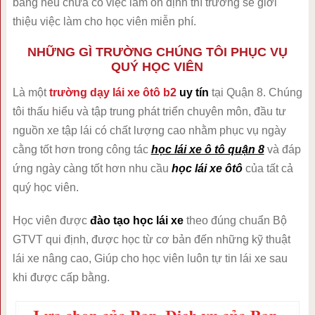
bằng nếu chưa có việc làm ổn định thì trường sẽ giới
thiệu việc làm cho học viên miễn phí.
NHỮNG GÌ TRƯỜNG CHÚNG TÔI PHỤC VỤ
QUÝ HỌC VIÊN
Là một
trường dạy lái xe ôtô b2
uy tín
tại Quận 8. Chúng
tôi thấu hiểu và tập trung phát triển chuyên môn, đầu tư
nguồn xe tập lái có chất lượng cao nhằm phục vụ ngày
cằng tốt hơn trong công tác
học lái xe ô tô quận 8
và đáp
ứng ngày càng tốt hơn nhu cầu
học lái xe ôtô
của tất cả
quý học viên.
Học viên được
đào tạo học lái xe
theo đúng chuẩn Bộ
GTVT qui định, được học từ cơ bản đến những kỹ thuật
lái xe nâng cao, Giúp cho học viên luôn tự tin lái xe sau
khi được cấp bằng.