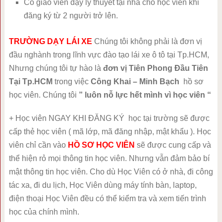
Có giáo viên dạy lý thuyết tại nhà cho học viên khi
đăng ký từ 2 người trở lên.
TRƯỜNG DẠY LÁI XE
Chúng tôi không phải là đơn vị
đầu nghành trong lĩnh vực đào tạo lái xe ô tô tại Tp.HCM,
Nhưng chúng tôi tự hào là
đơn vị Tiên Phong Đầu Tiên
Tại Tp.HCM
trong việc
Công Khai – Minh Bạch
hồ sơ
học viên. Chúng tôi
” luôn nỗ lực hết mình vì học viên “
+ Học viên NGAY KHI ĐĂNG KÝ học tại trường sẽ được
cấp thẻ học viên ( mã lớp, mã đăng nhập, mật khẩu ). Học
viên chỉ cần vào
HỒ SƠ HỌC VIÊN
sẽ được cung cấp và
thể hiện rỏ mọi thông tin học viên. Nhưng vẫn đảm bảo bí
mật thông tin học viên. Cho dù Học Viên có ở nhà, đi công
tác xa, đi du lịch, Học Viên dùng máy tính bàn, laptop,
điện thoại Học Viên đều có thể kiểm tra và xem tiến trình
học của chính mình.