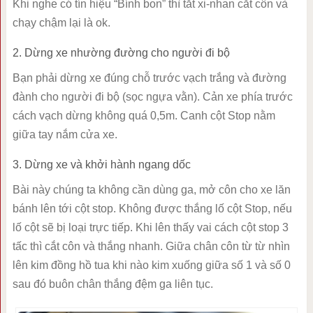
Khi nghe có tín hiệu “Bính bon” thì tắt xi-nhan cắt côn và
chạy chậm lại là ok.
2. Dừng xe nhường đường cho người đi bộ
Bạn phải dừng xe đúng chỗ trước vạch trắng và đường
đành cho người đi bộ (sọc ngựa vằn). Cản xe phía trước
cách vạch dừng không quá 0,5m. Canh cột Stop nằm
giữa tay nắm cửa xe.
3. Dừng xe và khởi hành ngang dốc
Bài này chúng ta không cần dùng ga, mở côn cho xe lăn
bánh lên tới cột stop. Không được thắng lố cột Stop, nếu
lố cột sẽ bị loại trực tiếp. Khi lên thấy vai cách cột stop 3
tấc thì cắt côn và thắng nhanh. Giữa chân côn từ từ nhìn
lên kim đồng hồ tua khi nào kim xuống giữa số 1 và số 0
sau đó buôn chân thắng đệm ga liên tục.