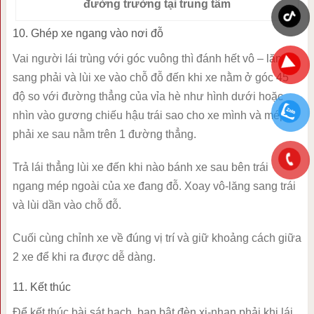
đường trường tại trung tâm
10. Ghép xe ngang vào nơi đỗ
Vai người lái trùng với góc vuông thì đánh hết vô – lăng
sang phải và lùi xe vào chỗ đỗ đến khi xe nằm ở góc 45
độ so với đường thẳng của vỉa hè như hình dưới hoặc
nhìn vào gương chiếu hậu trái sao cho xe mình và mép
phải xe sau nằm trên 1 đường thẳng.
Trả lái thẳng lùi xe đến khi nào bánh xe sau bên trái
ngang mép ngoài của xe đang đỗ. Xoay vô-lăng sang trái
và lùi dần vào chỗ đỗ.
Cuối cùng chỉnh xe về đúng vị trí và giữ khoảng cách giữa
2 xe để khi ra được dễ dàng.
11. Kết thúc
Để kết thúc bài sát hạch, bạn bật đèn xi-nhan phải khi lái