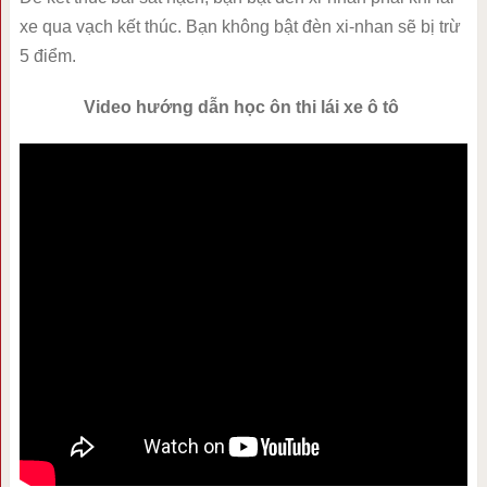
xe qua vạch kết thúc. Bạn không bật đèn xi-nhan sẽ bị trừ
5 điểm.
Video hướng dẫn học ôn thi lái xe ô tô