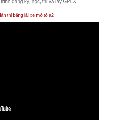
trình đăng ký, học, thi và lấy GPLX.
n thi bằng lái xe mô tô a2