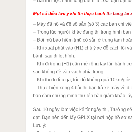
– Bài thi thực hành tổng điểm là 100, bạn đạt từ
Một số điều lưu ý khi thi thực hành
thi bằng lái
– Máy đã nổ và để số sẵn (số 3) các bạn chỉ việc
– Trong lúc người khác đang thi trong hình bạn 
– Đội mũ bảo hiểm (mũ có sẵn ở trung tâm hoặ
– Khi xuất phát vào (H1) chú ý xe đỗ cách lối v
bánh sau đi lọt hình.
– Khi đi trong (H1) cần mở rộng tay lái, bánh t
sau không đè vào vạch phía trong.
– Khi thi đi đều ga, tốc độ không quá 10km/giờ.
– Thực hiện xong 4 bài thi bạn trả xe máy về đ
bạn cầm chứng minh thư lên bàn giám khảo lấy
Sau 10 ngày làm việc kể từ ngày thi, Trường s
đạt. Bạn nên đến lấy GPLX tại nơi nộp hồ sơ 
Lưu ý: