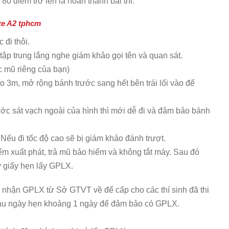
 80 điểm trở lên là hoàn thành bài thi.
 xe A2 tphcm
 đi thôi.
tập trung lắng nghe giám khảo gọi tên và quan sát.
c mũ riêng của bạn)
ào 3m, mở rộng bánh trước sang hết bên trái lối vào để
rước sát vạch ngoài của hình thì mới dễ đi và đảm bảo bánh
 Nếu đi tốc độ cao sẽ bị giám khảo đánh trượt.
iểm xuất phát, trả mũ bảo hiểm và không tắt máy. Sau đó
 giấy hẹn lấy GPLX.
ẽ nhận GPLX từ Sở GTVT về để cấp cho các thí sinh đã thi
sau ngày hẹn khoảng 1 ngày để đảm bảo có GPLX.