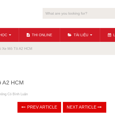
 HỌC
THI ONLINE
TÀI LIỆU
L
ái Xe Mô Tô A2 HCM
Tô A2 HCM
hông Có Bình Luận
PREV ARTICLE
NEXT ARTICLE