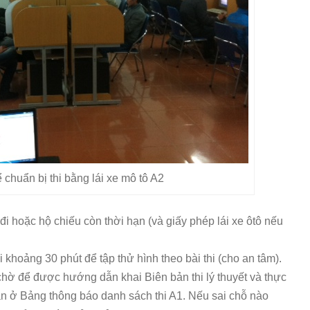
 chuẩn bị thi bằng lái xe mô tô A2
i hoặc hộ chiếu còn thời hạn (và giấy phép lái xe ôtô nếu
i khoảng 30 phút để tập thử hình theo bài thi (cho an tâm).
chờ để được hướng dẫn khai Biên bản thi lý thuyết và thực
ân ở Bảng thông báo danh sách thi A1. Nếu sai chỗ nào