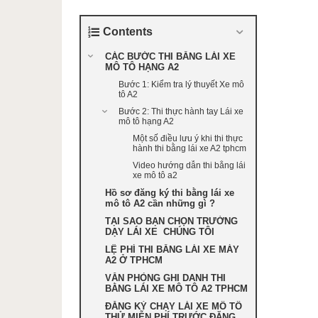
Contents
CÁC BƯỚC THI BẰNG LÁI XE
MÔ TÔ HẠNG A2
Bước 1: Kiểm tra lý thuyết Xe mô
tô A2
Bước 2: Thi thực hành tay Lái xe
mô tô hạng A2
Một số điều lưu ý khi thi thực
hành thi bằng lái xe A2 tphcm
Video hướng dẫn thi bằng lái
xe mô tô a2
Hồ sơ đăng ký thi bằng lái xe
mô tô A2 cần những gì ?
TẠI SAO BẠN CHỌN TRƯỜNG
DẠY LÁI XE CHÚNG TÔI
LỆ PHÍ THI BẰNG LÁI XE MÁY
A2 Ở TPHCM
VĂN PHÒNG GHI DANH THI
BẰNG LÁI XE MÔ TÔ A2 TPHCM
ĐĂNG KÝ CHẠY LÁI XE MÔ TÔ
THỬ MIỄN PHÍ TRƯỚC ĐĂNG