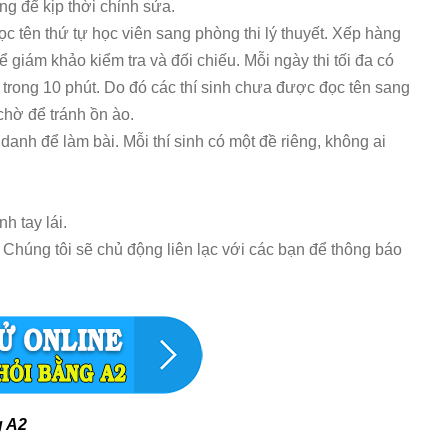
g để kịp thời chỉnh sửa.
ọc tên thứ tự học viên sang phòng thi lý thuyết. Xếp hàng
giám khảo kiểm tra và đối chiếu. Mỗi ngày thi tối đa có
i trong 10 phút. Do đó các thí sinh chưa được đọc tên sang
chờ để tránh ồn ào.
danh để làm bài. Mỗi thí sinh có một đề riêng, không ai
h tay lái.
i. Chúng tôi sẽ chủ động liên lạc với các bạn để thông báo
g A2