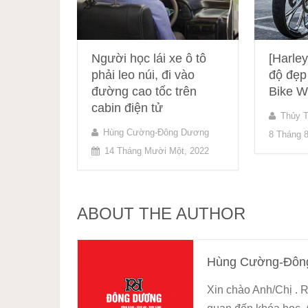
Người học lái xe ô tô
[Harle
phải leo núi, đi vào
độ đẹp
đường cao tốc trên
Bike W
cabin điện tử
Thủy T
Hùng Cường-Đông Dương
8 Tháng 8
14 Tháng Mười Một, 2022
ABOUT THE AUTHOR
Hùng Cường-Đôn
Xin chào Anh/Chị . R