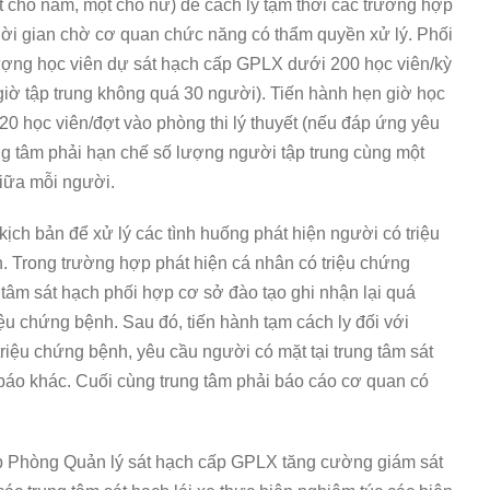
ột cho nam, một cho nữ) để cách ly tạm thời các trường hợp
 thời gian chờ cơ quan chức năng có thẩm quyền xử lý. Phối
lượng học viên dự sát hạch cấp GPLX dưới 200 học viên/kỳ
giờ tập trung không quá 30 người). Tiến hành hẹn giờ học
20 học viên/đợt vào phòng thi lý thuyết (nếu đáp ứng yêu
ng tâm phải hạn chế số lượng người tập trung cùng một
giữa mỗi người.
kịch bản để xử lý các tình huống phát hiện người có triệu
h. Trong trường hợp phát hiện cá nhân có triệu chứng
g tâm sát hạch phối hợp cơ sở đào tạo ghi nhận lại quá
iệu chứng bệnh. Sau đó, tiến hành tạm cách ly đối với
riệu chứng bệnh, yêu cầu người có mặt tại trung tâm sát
 báo khác. Cuối cùng trung tâm phải báo cáo cơ quan có
 Phòng Quản lý sát hạch cấp GPLX tăng cường giám sát