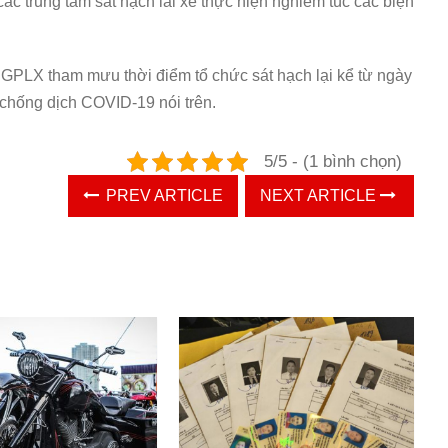
c trung tâm sát hạch lái xe thực hiện nghiêm túc các biện
PLX tham mưu thời điểm tổ chức sát hạch lại kể từ ngày
chống dịch COVID-19 nói trên.
5/5 - (1 bình chọn)
PREV ARTICLE
NEXT ARTICLE