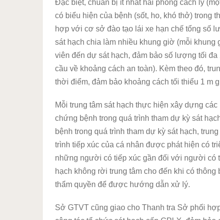
Đặc biệt, chuẩn bị ít nhất hai phòng cách ly (m
có biểu hiện của bệnh (sốt, ho, khó thở) trong
hợp với cơ sở đào tạo lái xe hạn chế tổng số 
sát hạch chia làm nhiều khung giờ (mỗi khung 
viên đến dự sát hạch, đảm bảo số lượng tối đa 
cầu về khoảng cách an toàn). Kèm theo đó, tru
thời điểm, đảm bảo khoảng cách tối thiểu 1 m 
Mỗi trung tâm sát hạch thực hiện xây dựng các 
chứng bệnh trong quá trình tham dự kỳ sát hạc
bệnh trong quá trình tham dự kỳ sát hạch, trun
trình tiếp xúc của cá nhân được phát hiện có tr
những người có tiếp xúc gần đối với người có t
hạch không rời trung tâm cho đến khi có thông
thẩm quyền để được hướng dẫn xử lý.
Sở GTVT cũng giao cho Thanh tra Sở phối hợp