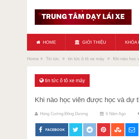
HOME
GIỚI THIỆU
KHÓA
Home
Tin tức
tin tức ô tô xe máy
Khi nào học v
tin tức ô tô xe máy
Khi nào học viên được học và dự thi
Hùng Cường-Đông Dương
6 Năm Ago
FACEBOOK