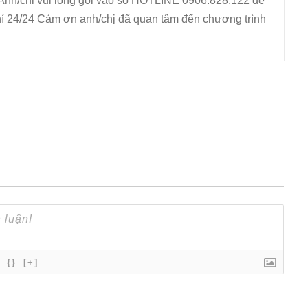
Anh/chị vui lòng gọi vào số HOTLINE 0906.828.122 để
í 24/24 Cảm ơn anh/chị đã quan tâm đến chương trình
{}
[+]