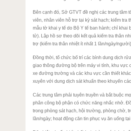
Bên cạnh đó, Sở GTVT đề nghị các trung tâm tổ 
viên, nhân viên hỗ trợ tại kỳ sát hạch; kiểm tra
mẫu tờ khai y tế do Bộ Y tế ban hành; chỉ khai 
tử). Lập hồ sơ theo dõi kết quả kiểm tra thân nhi
trợ (kiểm tra thân nhiệt ít nhất 1 lần/ngày/người)
Đồng thời, tổ chức bố trí các bình dung dịch rử
giao thông đường bộ trên máy vi tính, khu vực ch
xe đường trường và các khu vực cần thiết khác
xuyên với dung dịch sát khuẩn theo khuyến cáo
Các trung tâm phải tuyên truyền và bắt buộc mọ
phân công bộ phận có chức năng nhắc nhở. Đồn
trong phòng sát hạch, hội trường, phòng chờ, tr
lần/ngày; hoạt động căn tin phục vụ ăn uống tạ