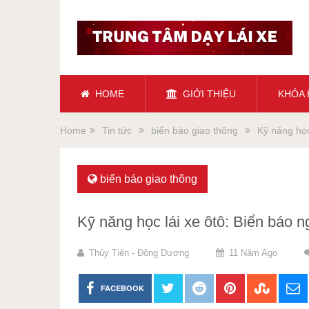
HOME
GIỚI THIỆU
KHÓA
Home
Tin tức
biển báo giao thông
Kỹ năng học
biển báo giao thông
Kỹ năng học lái xe ôtô: Biển báo 
Thủy Tiên - Đông Dương
11 Năm Ago
FACEBOOK