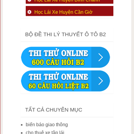
Học Lái Xe Huyện Cần Giờ
BỘ ĐỀ THI LÝ THUYẾT Ô TÔ B2
TẤT CẢ CHUYÊN MỤC
biển báo giao thông
cho thuê xe tập lái