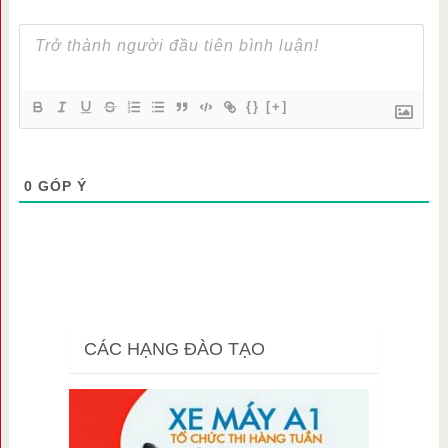
{}
[+]
0
GÓP Ý
CÁC HẠNG ĐÀO TẠO