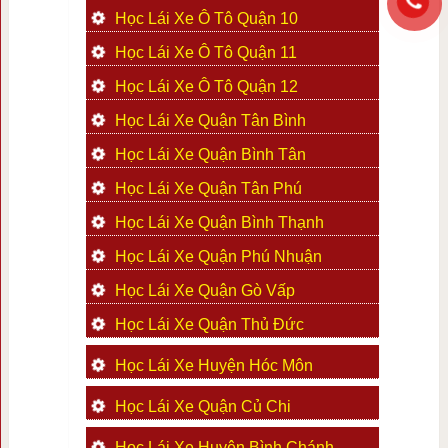
Học Lái Xe Ô Tô Quận 10
Học Lái Xe Ô Tô Quận 11
Học Lái Xe Ô Tô Quận 12
Học Lái Xe Quận Tân Bình
Học Lái Xe Quận Bình Tân
Học Lái Xe Quận Tân Phú
Học Lái Xe Quận Bình Thạnh
Học Lái Xe Quận Phú Nhuận
Học Lái Xe Quận Gò Vấp
Học Lái Xe Quận Thủ Đức
Học Lái Xe Huyện Hóc Môn
Học Lái Xe Quận Củ Chi
Học Lái Xe Huyện Bình Chánh